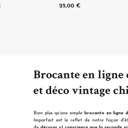
€
25,00 €
Brocante en ligne
et déco vintage ch
Bien plus qu’une simple
brocante en ligne 
Imparfait est le reflet de notre façon d'êt
de
décorer
et
conscience que la seconde vi