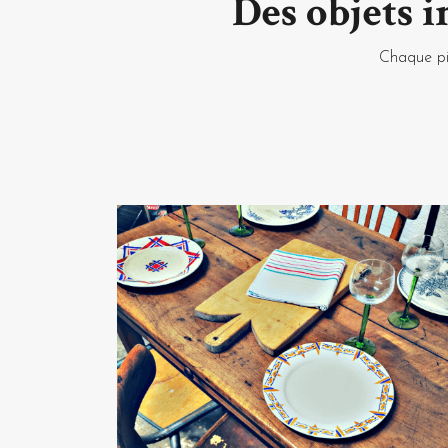
Des objets i
sublimeront les traces de leur première vie.
restaure !
Chaque piè
Les nostalgiques des cuisines de nos g
replonger avec délice dans des souvenirs d'
anciens et les belles pièces vintage chinées a
À la recherche de 
rare?
Ok... vous avez parcouru notre boutique en
n'avez pas trouvé LA pépite vintage qu
panique, rendez-vous dans la rubrique c
Personal Shopper quelles pièces vous reche
nous chargerons alors de chiner pour vou
brocante, des différentes Marketplaces et