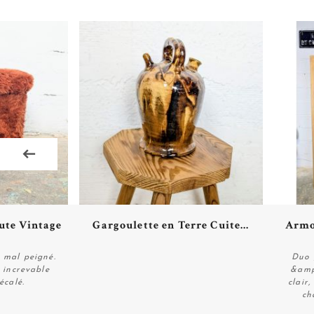
ils
Plus de détails
ute Vintage
Gargoulette en Terre Cuite...
Armoi
 mal peigné.
Duo 
 increvable
&amp
écalé.
clair
Acheter
ch