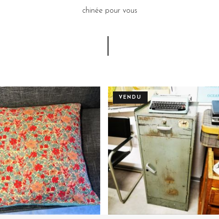
dont il est porteur
. De belles
chinée pour vous
e, des objets anciens, des
r auprès de brocanteurs, en
rticuliers et que nous vous
jets vintage nous permet de
VENDU
ces authentiques et uniques,
à vous raconter... pour vous
térieur à votre image en y
e chez la voisine qui comme
înes sans âme qui importent
 dépourvus de qualité"
, nous