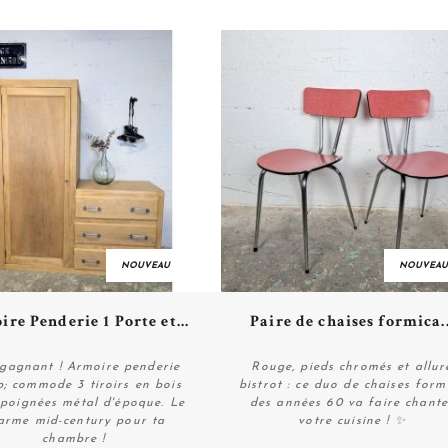
NOUVEAU
NOUVEAU
Plus de détails
Plus de détails
re Penderie 1 Porte et...
Paire de chaises formica..
gagnant ! Armoire penderie
Rouge, pieds chromés et allur
; commode 3 tiroirs en bois
bistrot : ce duo de chaises form
, poignées métal d'époque. Le
des années 60 va faire chante
Acheter
Acheter
arme mid-century pour ta
votre cuisine ! ✨
chambre !