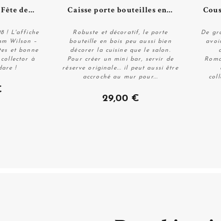
ils
Plus de détails
Fête de...
Caisse porte bouteilles en...
Cous
sélectionnons pour vous du mobilier vinta
droit venus des
années 50 à 80
, lorsque
8 ! L'affiche
Robuste et décoratif, le porte
De gr
robustes, bien souvent
Made in France
et q
iam Wilson –
bouteille en bois peu aussi bien
avoi
comme ces
tables aux pieds compas
, ce
tes et bonne
décorer la cuisine que le salon.
Acheter
Soleil
, ce
fauteuil en rotin
, cette
Dame-Jea
collector à
Pour créer un mini bar, servir de
Roman
are !
réserve originale... il peut aussi être
ou encore cette
vaisselle vintage
que l'on ai
accroché au mur pour...
coll
€
29,00 €
Objets anciens, mobilier design, pièces uniqu
offre la possibilité de décorer et meubler to
aussi bien la cuisine, que le salon, le bure
compris le jardin à des prix raisonnables. À v
Des Meubles vint
Laissés bruts ou rénovés
et remis au goût
veillant à respecter leurs matières et leu
chinés
ça et là passent par l'Atelier pou