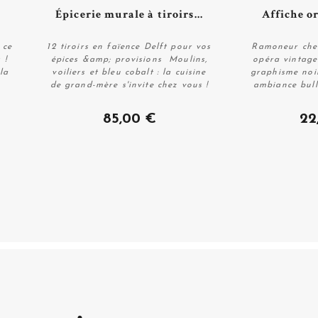
Plus de détails
Plus 
Épicerie murale à tiroirs...
Affiche or
 ce
12 tiroirs en faïence Delft pour vos
Ramoneur cher
 !
épices &amp; provisions ️ Moulins,
opéra vintage
la
voiliers et bleu cobalt : la cuisine
graphisme noi
Acheter
Ac
de grand-mère s'invite chez vous !
ambiance bull
85,00 €
22