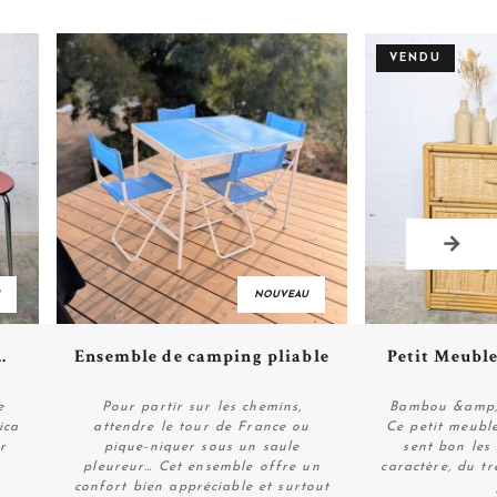
VENDU
NOUVEAU
Plus de détails
Plus 
.
Ensemble de camping pliable
Petit Meuble
e
Pour partir sur les chemins,
Bambou &amp; r
ica
attendre le tour de France ou
Ce petit meuble
r
pique-niquer sous un saule
sent bon les 
Acheter
Pers
pleureur… Cet ensemble offre un
caractère, du tr
confort bien appréciable et surtout