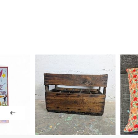
design, sa qualité, mais aussi pour
l'histoire 
pièces de seconde main chargées d'histoir
meubles vintage que nous avons adoré chine
vide-greniers, chez Emmaüs ou auprès de pa
proposons sur notre boutique en ligne.
Notre sélection de meubles d'occasion & ob
vous proposer un catalogue original de piè
de pépites vintage qui ont tant d'histoires 
permettre de meubler et décorer votre in
apportant LA touche vintage recherchée.
Déco unique
Pour une déco qui vous ressemble: "
Pas comm
la plupart ne jure que par les grandes cha
depuis très loin sur catalogue des produits