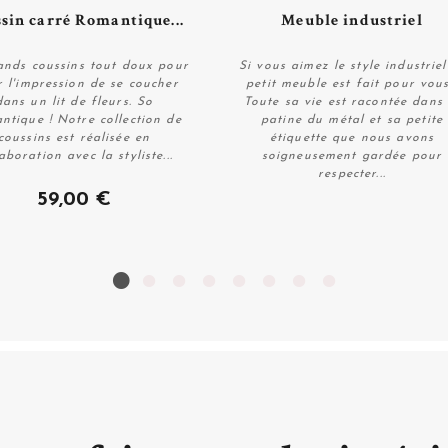
Plus de détails
Plus de détails
sin carré Romantique...
Meuble industriel
ge et de la
déco rétro
tout
 les meubles étaient encore
ands coussins tout doux pour
Si vous aimez le style industriel
ui avaient une personnalité
r l'impression de se coucher
petit meuble est fait pour vous
s
chaises vintage,
ce
miroir
dans un lit de fleurs. So
Toute sa vie est racontée dans 
Personnaliser
Personnaliser
nne
à la forme si particulière
tique ! Notre collection de
patine du métal et sa petite
coussins est réalisée en
étiquette que nous avons
me tant dépareiller...
aboration avec la styliste...
soigneusement gardée pour
respecter...
59,00 €
es... Notre brocante en ligne
utes les pièces de la maison,
au, la chambre des enfants y
ous les bonnes affaires !
age
 du jour si besoin, mais
en
r histoire, tous les
trésors
r y recevoir les soins qui