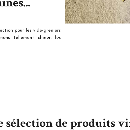
inés...
ection pour les vide-greniers
mons tellement chiner, les
chons la perle pare et que
nement. nous n'hésitons pas
indre le Graal ! Nous adorons
ur la Sorgue, la convivialité
arfois Kitsch des Salons du
s
 soin
 sélection de produits v
o a été sélectionné pour son