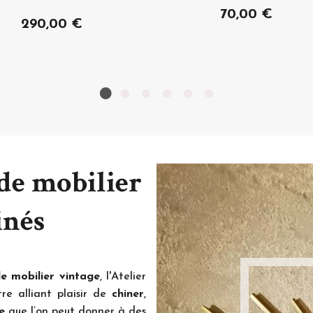
70,00 €
290,00 €
 de mobilier
inés
de
mobilier vintage
, l'Atelier
re alliant plaisir de
chiner
,
e
que l’on peut donner à des