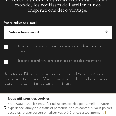
monde, les coulisses de l’atelier et nos
inspirations déco vintage.
Votre adresse e-mail
J'accepte de recevoir par e-mail des nouvelles de la boutique et de
l'atelier
J'accepte les conditions générales et la politique de confidentialité
Réduction de 10€ sur votre prochaine commande ! Vous pouvez vous
désinscrire à tout moment. Vous trouverez pour cela nos informations de
contact dans les conditions d'utilisation du site.
Nous utilisons des cookies
SARL AUM - L'Atelier Imparfait utilise des cookies pour améliorer votre
🍪
expérience, analyser le trafic et personnaliser les contenus. Vous pouvez
accepter, refuser ou personnaliser vos préférences à tout moment.
En
© L'Atelier Imparfait 2021