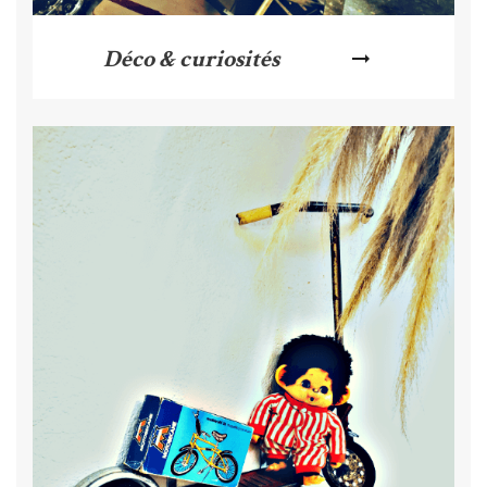
Déco & curiosités
arrow_right_alt