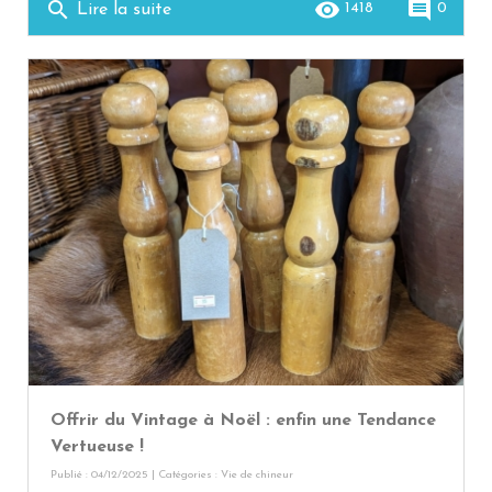
search
remove_red_eye
comment
1418
0
Lire la suite
Offrir du Vintage à Noël : enfin une Tendance
Vertueuse !
Publié : 04/12/2025 | Catégories :
Vie de chineur