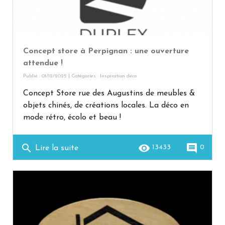
Concept store à Perpignan : une ouverture
attendue !
Publié : 01/12/2025 | Catégories :
Inspiration déco
Concept Store rue des Augustins de meubles &
objets chinés, de créations locales. La déco en
mode rétro, écolo et beau !
search
remove_red_eye
comment
13433
0
Lire la suite