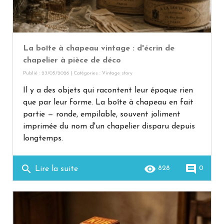
La boîte à chapeau vintage : d'écrin de
chapelier à pièce de déco
Publié : 23/05/2026 | Catégories :
Vintage story
Il y a des objets qui racontent leur époque rien
que par leur forme. La boîte à chapeau en fait
partie — ronde, empilable, souvent joliment
imprimée du nom d'un chapelier disparu depuis
longtemps.
search
remove_red_eye
comment
828
0
Lire la suite