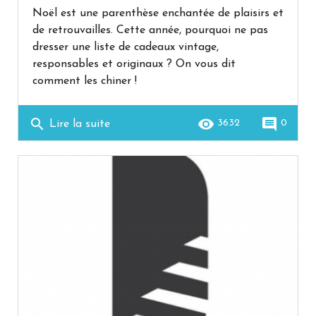
Noël est une parenthèse enchantée de plaisirs et
de retrouvailles. Cette année, pourquoi ne pas
dresser une liste de cadeaux vintage,
responsables et originaux ? On vous dit
comment les chiner !
search
remove_red_eye
comment
3632
0
Lire la suite