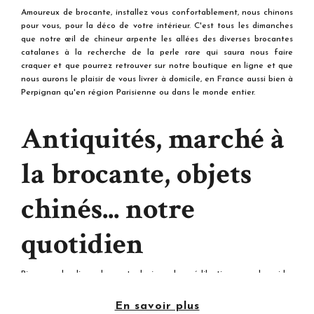
Amoureux de brocante, installez vous confortablement, nous chinons
pour vous, pour la déco de votre intérieur. C'est tous les dimanches
que notre œil de chineur arpente les allées des diverses brocantes
catalanes à la recherche de la perle rare qui saura nous faire
craquer et que pourrez retrouver sur notre boutique en ligne et que
nous aurons le plaisir de vous livrer à domicile, en France aussi bien à
Perpignan qu'en région Parisienne ou dans le monde entier.
Antiquités, marché à
la brocante, objets
chinés... notre
quotidien
Bien que le dimanche reste le jour de prédilection pour les vide-
greniers et autres foires à la brocante, nous aimons tellement chiner,
les rencontres, les anecdotes que nous recherchons la perle pare et
En savoir plus
que dénichons des merveilles presque quotidiennement. nous