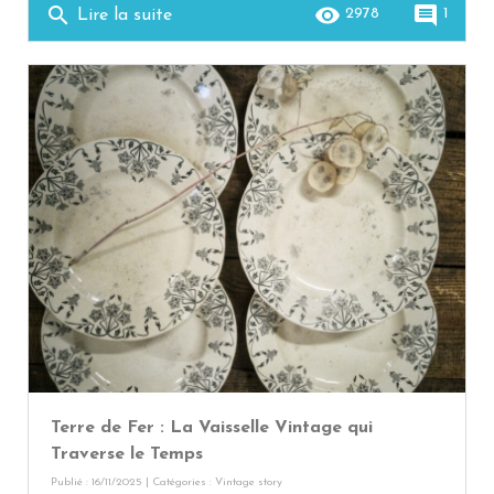
search
remove_red_eye
comment
2978
1
Lire la suite
Terre de Fer : La Vaisselle Vintage qui
Traverse le Temps
Publié : 16/11/2025 | Catégories :
Vintage story