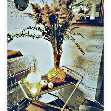
L'atelier
c'est 250m2 de pièces déco vintage, art-déco, de mobilier
design. Ce lieu atypique mélange d'atelier / Showroom, souvent
présenté comme une véritable caverne d'Ali baba nous permet de
stocker notre collection de meubles et décoration et de les restaurer
avec soin.
Meilleurs sites vintage
D'autres sites de brocantes ou de Marketplaces ou de plateforme en
ligne ont vu le jour ces dernières années. La plupart vous
permettront également de rechercher la perle vintage avec une
livraison à domicile.