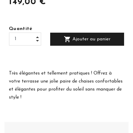
149,00 €
Quantité
shopping_cart
Ajouter au panier
Très élégantes et tellement pratiques ! Offrez à
votre terrasse une jolie paire de chaises confortables
et élégantes pour profiter du soleil sans manquer de
style !