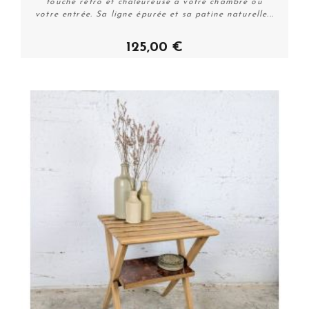
touche rétro et chaleureuse à votre chambre ou
votre entrée. Sa ligne épurée et sa patine naturelle...
125,00 €
Acheter