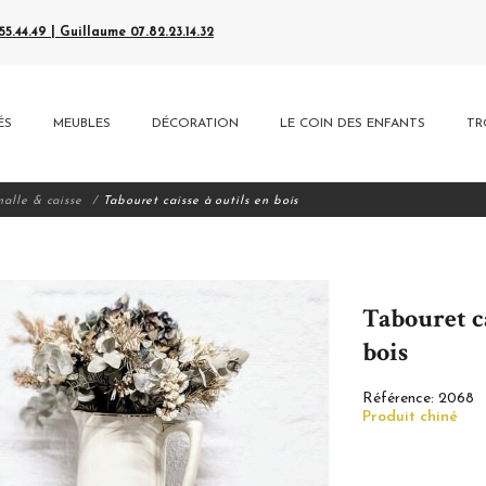
5.44.49 | Guillaume 07.82.23.14.32
ÉS
MEUBLES
DÉCORATION
LE COIN DES ENFANTS
TR
malle & caisse
Tabouret caisse à outils en bois
Tabouret ca
bois
Référence:
2068
Produit chiné