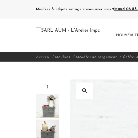
Meubles & Objets vintage chinés avec soin ♥
Maud 06.88.5
NOUVEAUT
Accueil
Meubles
Meubles de rangement
Coffre, 
zoom_in