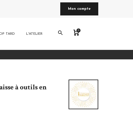
Mon compte
0
search
OP TARD
L'ATELIER
isse à outils en