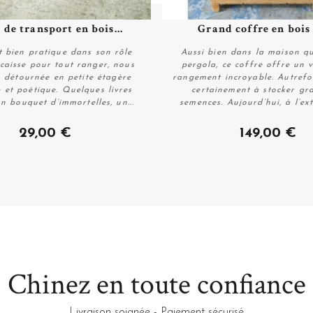
 de transport en bois...
Grand coffre en bois
Plus de détails
Plus de détails
st bien pratique dans son rôle
Aussi bien dans la maison qu
e caisse pour tout ranger, nous
pergola, ce coffre offre un 
s détournée en petite étagère
rangement incroyable. Autrefoi
e et poétique. Quelques livres
certainement à stocker gra
un bouquet d’immortelles, un...
semences. Aujourd’hui, à l’exté
Acheter
Acheter
29,00 €
149,00 €
Chinez en toute confiance
Livraison soignée - Paiement sécurisé