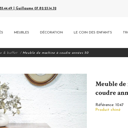
5.44.49 | Guillaume 07.82.23.14.32
ÉS
MEUBLES
DÉCORATION
LE COIN DES ENFANTS
TR
 & buffet
Meuble de machine à coudre années 50
Meuble de
coudre ann
Référence:
1047
Produit chiné