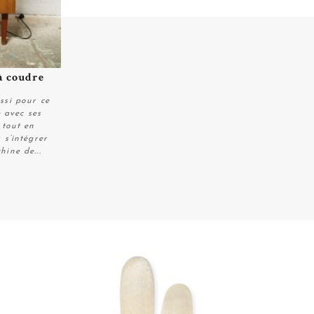
à coudre
ssi pour ce
 avec ses
 tout en
 s’intégrer
hine de...