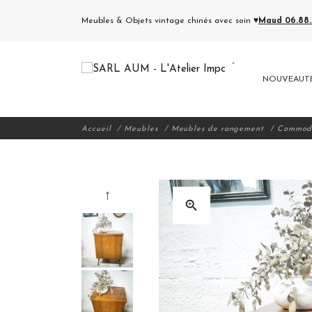
Meubles & Objets vintage chinés avec soin ♥
Maud 06.88.5
NOUVEAUT
Accueil
Meubles
Meubles de rangement
Commode
zoom_in