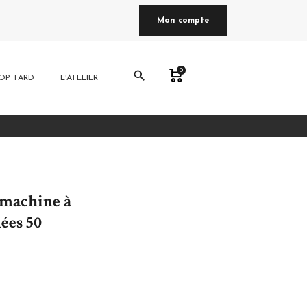
Mon compte
0
search
OP TARD
L'ATELIER
 machine à
ées 50