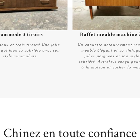
ommode 3 tiroirs
Buffet meuble machine 
Plus de détails
Plus de détails
eux et trois tiroirs! Une jolie
Un chouette détournement réu
ui joue la sobriété avec son
meuble élégant et so vintage
style minimaliste.
jolies poignées et son style
sobriété. Autrefois conçu pour
à la maison et cacher la mac
Plus de détails
Plus de détails
Chinez en toute confiance