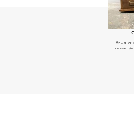
C
Et un et d
commode q