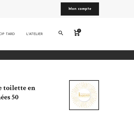
Mon compte
0
search
OP TARD
L'ATELIER
 toilette en
ées 50