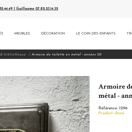
5.44.49 | Guillaume 07.82.23.14.32
ÉS
MEUBLES
DÉCORATION
LE COIN DES ENFANTS
TR
 & bibliothèque
Armoire de toilette en métal - années 50
Armoire de
métal - ann
Référence:
1296
Produit chiné