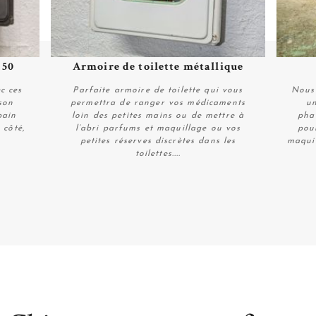
 50
Armoire de toilette métallique
Plus de détails
c ces
Parfaite armoire de toilette qui vous
Nous 
son
permettra de ranger vos médicaments
un
bain
loin des petites mains ou de mettre à
pha
 côté,
l’abri parfums et maquillage ou vos
pou
petites réserves discrètes dans les
maquil
toilettes....
Plus de détails