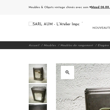
Meubles & Objets vintage chinés avec soin ♥
Maud 06.88.5
NOUVEAUT
Accueil
Meubles
Meubles de rangement
Etagère
zoom_in