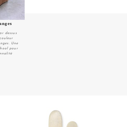
ranges
par dessus
couleur
anges. Une
chool pour
nnalité