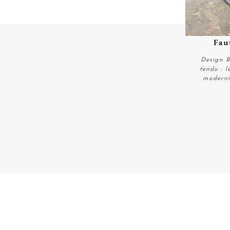
Faut
Design B
tendu : l
modernis