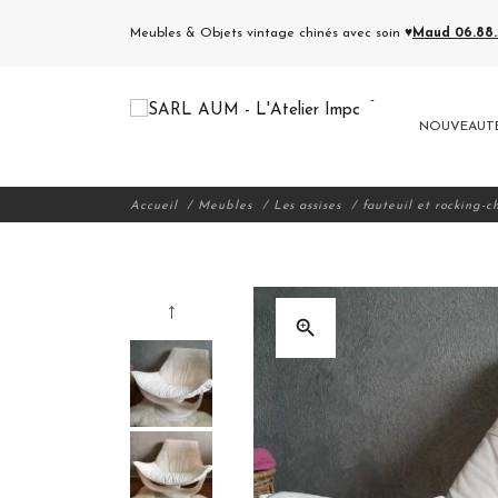
Meubles & Objets vintage chinés avec soin ♥
Maud 06.88.5
NOUVEAUT
Accueil
Meubles
Les assises
fauteuil et rocking-c
zoom_in