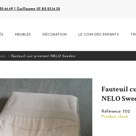
5.44.49 | Guillaume 07.82.23.14.32
ÉS
MEUBLES
DÉCORATION
LE COIN DES ENFANTS
TR
hair
Fauteuil cuir pivotant NELO Sweden
Fauteuil c
NELO Swe
Référence:
702
Produit chiné