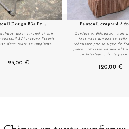
euil Design B34 By...
Fauteuil crapaud à f
Plus de détails
Plus de détails
auhaus, acier chromé et cuir
Confort et élégance... mais 
e fauteuil B34 incarne l’esprit
tout nous aimons sa belle 
te dans toute sa simplicité.
rehaussée par sa ligne de fr
pièce maîtresse un peu old s
un intérieur à forte perso
Personnaliser
Plus de détails
95,00 €
120,00 €