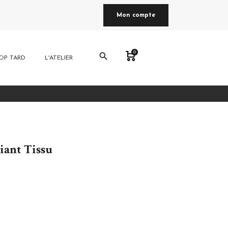
Mon compte
0
search
OP TARD
L'ATELIER
iant Tissu