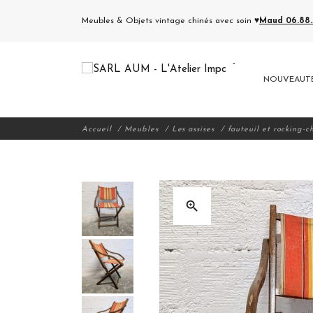
Meubles & Objets vintage chinés avec soin ♥
Maud 06.88.5
NOUVEAUT
Accueil
Meubles
Les assises
fauteuil et rocking-c
zoom_in