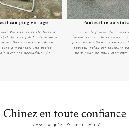
euil camping vintage
Fauteuil relax vinta
Plus de détails
Plus de détails
wer! Vous serez parfaitement
Pour le plaisir de la siest
lé(e) dans ce joli fauteuil pour
farniente... sur la terrasse, a
vos meilleurs morceaux disco.
piscine ou même sur votre bal
leurs pimpantes, une assise
fauteuil relax est toujours u
ble avec ses accoudoirs. Le...
paix pour de doux moments 
Personnaliser
Plus de détails
Chinez en toute confiance
Livraison soignée - Paiement sécurisé