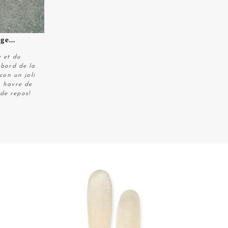
ge...
e et du
u bord de la
con un joli
n havre de
de repos!