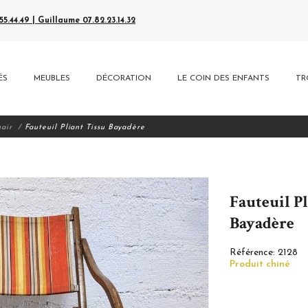
5.44.49 | Guillaume 07.82.23.14.32
ÉS
MEUBLES
DÉCORATION
LE COIN DES ENFANTS
TR
hair
Fauteuil Pliant Tissu Bayadère
Fauteuil Pl
Bayadère
Référence:
2128
Produit chiné