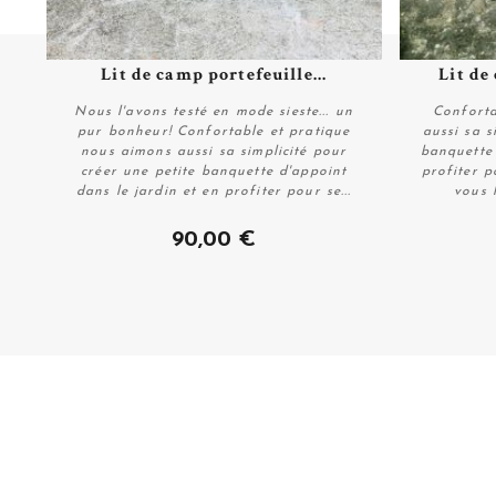
Lit de camp portefeuille...
Lit de
Plus de détails
Nous l'avons testé en mode sieste... un
Conforta
pur bonheur! Confortable et pratique
aussi sa s
nous aimons aussi sa simplicité pour
banquette 
créer une petite banquette d'appoint
profiter p
dans le jardin et en profiter pour se...
vous l
Plus de détails
90,00 €