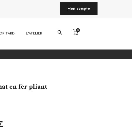
Mon compte
0
search
OP TARD
L'ATELIER
nat en fer pliant
€