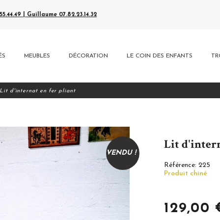
5.44.49 | Guillaume 07.82.23.14.32
ÉS
MEUBLES
DÉCORATION
LE COIN DES ENFANTS
TR
Lit d'internat en fer pliant
Lit d'inter
VENDU !
Référence:
225
Produit chiné
129,00 