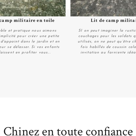
 camp militaire en toile
Lit de camp milita
Plus de détails
Plus de détails
ble et pratique nous aimons
SI on peut imaginer la rustic
implicité pour créer une petite
couchages pour les soldats q
d'appoint dans le jardin et en
utilisés, on ne peut qu’être 
our se délasser. Si vos enfants
fois habillés de coussin col
aissent en profiter vous...
invitation au farniente idéal
Plus de détails
Plus de détails
Chinez en toute confiance