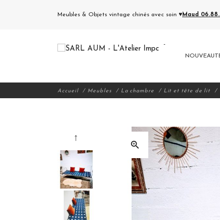
Meubles & Objets vintage chinés avec soin ♥
Maud 06.88.5
NOUVEAUT
Accueil
Meubles
La chambre
Lit et tête de lit
zoom_in