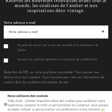
Recevez les nouvelles trouvailles avant tout le
monde, les coulisses de l’atelier et nos
inspirations déco vintage.
Votre adresse e-mail
J'accepte de recevoir par e-mail des nouvelles de la boutique et de
l'atelier
J'accepte les conditions générales et la politique de confidentialité
Réduction de 10€ sur votre prochaine commande ! Vous pouvez vous
désinscrire à tout moment. Vous trouverez pour cela nos informations de
contact dans les conditions d'utilisation du site.
Nous utilisons des cookies
SARL AUM - L'Atelier Imparfait utilise des cookies pour améliorer votre
🍪
expérience, analyser le trafic et personnaliser les contenus. Vous pouvez
accepter, refuser ou personnaliser vos préférences à tout moment.
En