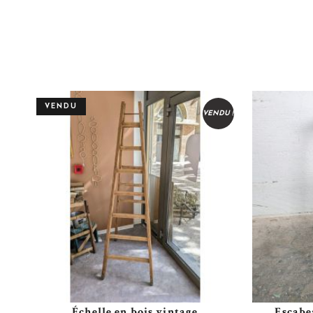
VENDU
VENDU !
Échelle en bois vintage
Escabe
Plus de détails