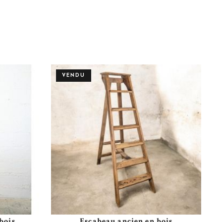
VENDU
bois
Escabeau ancien en bois
Plus de détails