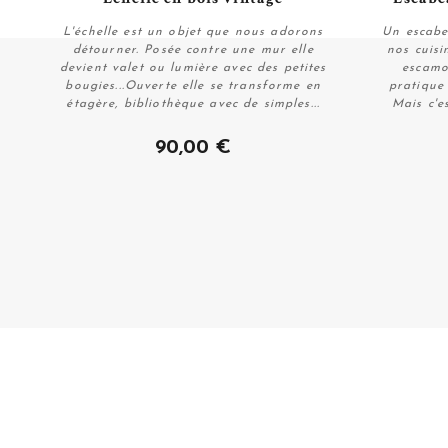
L'échelle est un objet que nous adorons
Un escabe
détourner. Posée contre une mur elle
nos cuisi
devient valet ou lumière avec des petites
escamo
bougies...Ouverte elle se transforme en
pratique
étagère, bibliothèque avec de simples...
Mais c'e
Plus de détails
90,00 €