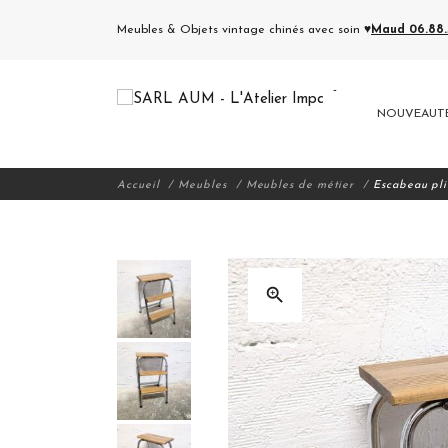
Meubles & Objets vintage chinés avec soin ♥
Maud 06.88.5
NOUVEAUT
Accueil
Meubles
Meubles de métier
Escabeau pli
zoom_in