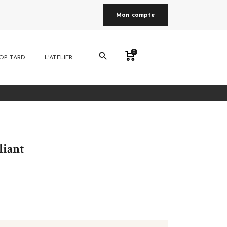
Mon compte
0
search
OP TARD
L'ATELIER
liant