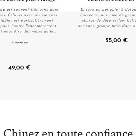
au est souvent très utile dans
Encore un bel objet à détour
nes. Celui-ci avec ses marches
barreaux, une âme de greni
tables est particulièrement
allures de déco stylée. Cett
 pour limiter l'encombrement.
ancienne grimpe haut dans n
st peut être dommage de le...
Personnaliser
Acheter
55,00 €
A partir de
49,00 €
Chinez en toute confiance