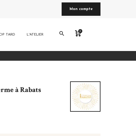
Mon compte
0
search
OP TARD
L'ATELIER
erme à Rabats