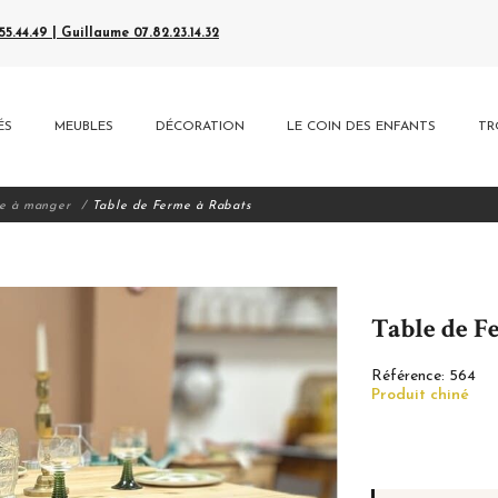
5.44.49 | Guillaume 07.82.23.14.32
ÉS
MEUBLES
DÉCORATION
LE COIN DES ENFANTS
TR
e à manger
Table de Ferme à Rabats
Table de F
Référence:
564
Produit chiné