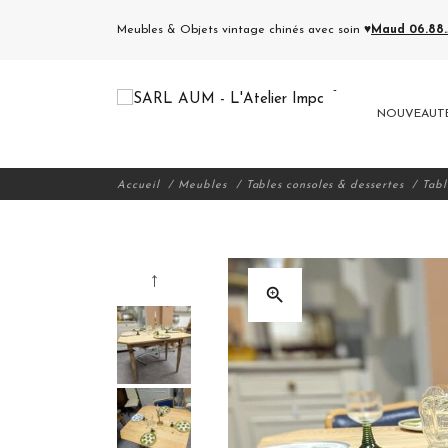
Meubles & Objets vintage chinés avec soin ♥
Maud 06.88.5
NOUVEAUT
Accueil
Meubles
Tables consoles & dessertes
Tabl
zoom_in