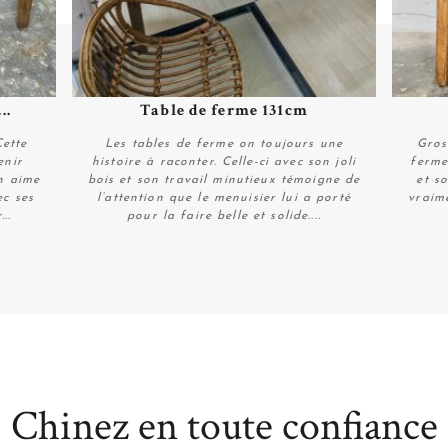
..
Table de ferme 131cm
Plus de détails
Cette
Les tables de ferme on toujours une
Gros
enir
histoire à raconter. Celle-ci avec son joli
ferme
on aime
bois et son travail minutieux témoigne de
et s
ec ses
l’attention que le menuisier lui a porté
vraime
..
pour la faire belle et solide....
Plus de détails
Chinez en toute confiance