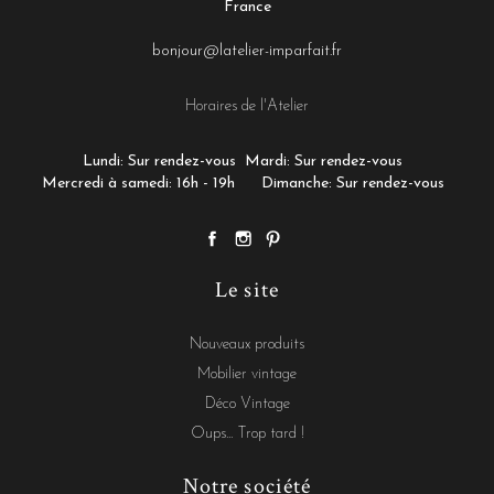
France
bonjour@latelier-imparfait.fr
Horaires de l'Atelier
Lundi: Sur rendez-vous
Mardi: Sur rendez-vous
Mercredi à samedi: 16h - 19h
Dimanche: Sur rendez-vous
Le site
Nouveaux produits
Mobilier vintage
Déco Vintage
Oups... Trop tard !
Notre société