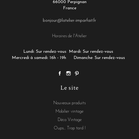
66000 Perpignan
France
bonjour@latelier-imparfait.fr
Horaires de l'Atelier
Lundi: Sur rendez-vous
Mardi: Sur rendez-vous
Mercredi à samedi: 16h - 19h
Dimanche: Sur rendez-vous
Le site
Nouveaux produits
Mobilier vintage
Déco Vintage
Oups... Trop tard !