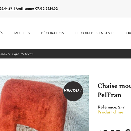
5.44.49 | Guillaume 07.82.23.14.32
ÉS
MEUBLES
DÉCORATION
LE COIN DES ENFANTS
TR
moute type PelFran
Chaise mo
VENDU !
PelFran
Référence:
247
Produit chiné