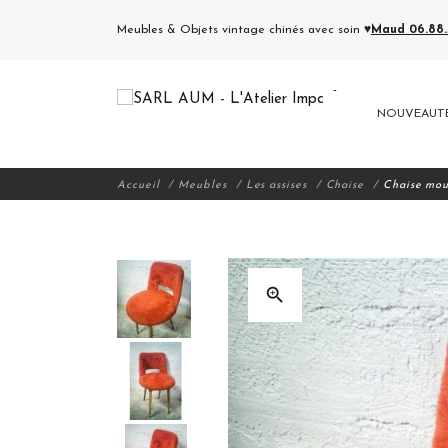
Meubles & Objets vintage chinés avec soin ♥
Maud 06.88.5
NOUVEAUT
Accueil
Meubles
Les assises
Chaise
Chaise mou
zoom_in