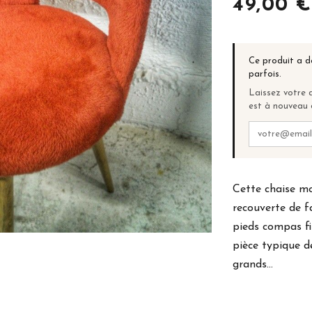
49,00 €
Ce produit a d
parfois.
Laissez votre a
est à nouveau 
Cette chaise mo
recouverte de f
pieds compas f
pièce typique d
grands...