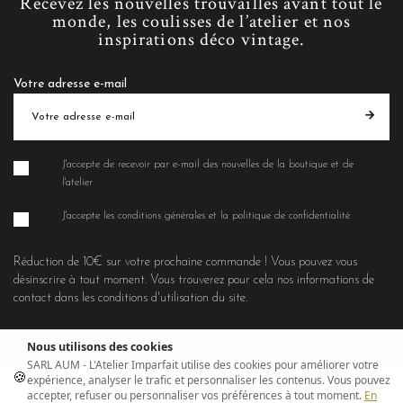
Recevez les nouvelles trouvailles avant tout le
monde, les coulisses de l’atelier et nos
inspirations déco vintage.
Votre adresse e-mail
J'accepte de recevoir par e-mail des nouvelles de la boutique et de
l'atelier
J'accepte les conditions générales et la politique de confidentialité
Réduction de 10€ sur votre prochaine commande ! Vous pouvez vous
désinscrire à tout moment. Vous trouverez pour cela nos informations de
contact dans les conditions d'utilisation du site.
Nous utilisons des cookies
SARL AUM - L'Atelier Imparfait utilise des cookies pour améliorer votre
🍪
expérience, analyser le trafic et personnaliser les contenus. Vous pouvez
accepter, refuser ou personnaliser vos préférences à tout moment.
En