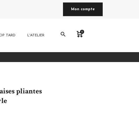
Mon compte
0
search
OP TARD
L'ATELIER
aises pliantes
yle