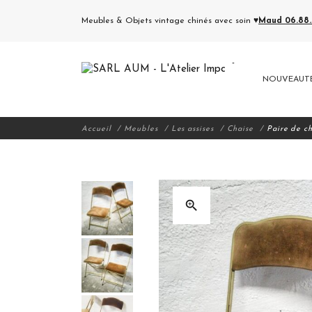
Meubles & Objets vintage chinés avec soin ♥
Maud 06.88.5
NOUVEAUT
Accueil
Meubles
Les assises
Chaise
Paire de ch
zoom_in