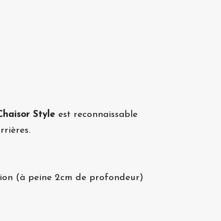
Chaisor Style
est reconnaissable
rières.
étion (à peine 2cm de profondeur)