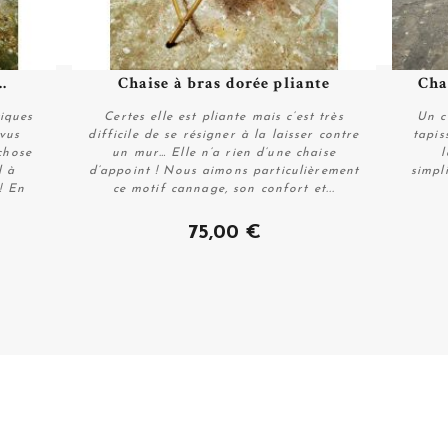
.
Chaise à bras dorée pliante
Cha
Plus de détails
tiques
Certes elle est pliante mais c’est très
Un c
évus
difficile de se résigner à la laisser contre
tapis
chose
un mur… Elle n’a rien d’une chaise
l
l à
d’appoint ! Nous aimons particulièrement
simpl
! En
ce motif cannage, son confort et...
Plus de détails
75,00 €