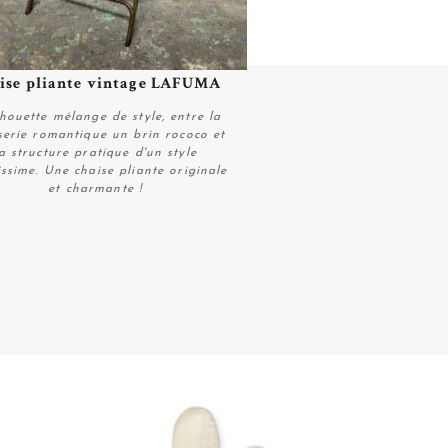
ise pliante vintage LAFUMA
Plus de détails
houette mélange de style, entre la
serie romantique un brin rococo et
a structure pratique d'un style
issime. Une chaise pliante originale
et charmante !
Plus de détails