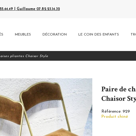
5.44.49 | Guillaume 07.82.23.14.32
ÉS
MEUBLES
DÉCORATION
LE COIN DES ENFANTS
TR
aises pliantes Chaisor Style
Paire de ch
Chaisor St
Référence:
929
Produit chiné