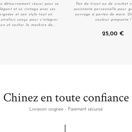
e détournement réussi pour ce
Fan de tricot ou de crochet v
légant et so vintage avec ses
assistante personnelle pour g
poignées et son style tout en
ouvrage à portée de main. O
Autrefois conçu pour s’intégrer
couleur pimpante !
on et cacher la machine de...
Plus de détails
Acheter
25,00 €
Chinez en toute confiance
Livraison soignée - Paiement sécurisé