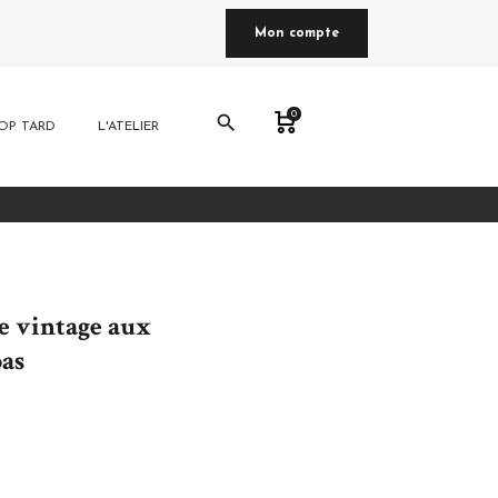
Mon compte
0
search
OP TARD
L'ATELIER
se vintage aux
as