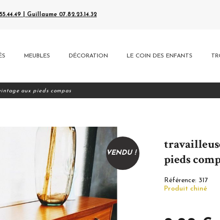
5.44.49 | Guillaume 07.82.23.14.32
ÉS
MEUBLES
DÉCORATION
LE COIN DES ENFANTS
TR
 vintage aux pieds compas
travailleu
VENDU !
pieds comp
Référence:
317
Produit chiné