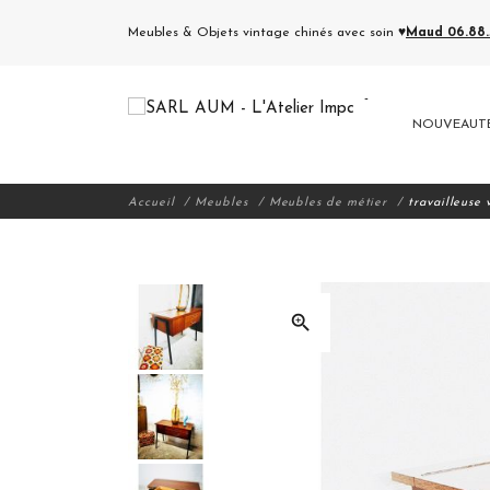
Meubles & Objets vintage chinés avec soin ♥
Maud 06.88.5
NOUVEAUT
Accueil
Meubles
Meubles de métier
travailleuse
zoom_in