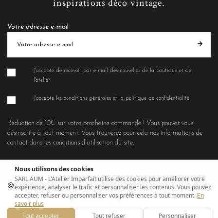
inspirations déco vintage.
Votre adresse e-mail
J'accepte de recevoir par e-mail des nouvelles de la boutique et de
l'atelier
J'accepte les conditions générales et la politique de confidentialité
Réduction de 10€ sur votre prochaine commande ! Vous pouvez vous
désinscrire à tout moment. Vous trouverez pour cela nos informations de
contact dans les conditions d'utilisation du site.
Nous utilisons des cookies
SARL AUM - L'Atelier Imparfait utilise des cookies pour améliorer votre
🍪
expérience, analyser le trafic et personnaliser les contenus. Vous pouvez
accepter, refuser ou personnaliser vos préférences à tout moment.
En
© L'Atelier Imparfait 2021
savoir plus
Tout accepter
Tout refuser
Personnaliser