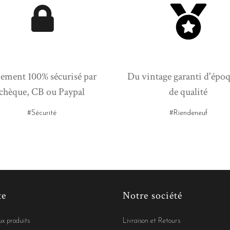
ement 100% sécurisé par
Du vintage garanti d'époq
chèque, CB ou Paypal
de qualité
#Sécurité
#Riendeneuf
te
Notre société
x produits
Livraison et Retours