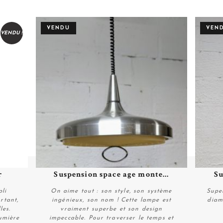
VENDU
VEN
VENDU !
r
Suspension space age monte...
Su
Plus de détails
pli
On aime tout : son style, son système
Supe
rtant,
ingénieux, son nom ! Cette lampe est
diam
les.
vraiment superbe et son design
umière
impeccable. Pour traverser le temps et