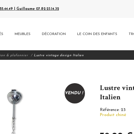
5.44.49 | Guillaume 07.82.23.14.32
ÉS
MEUBLES
DÉCORATION
LE COIN DES ENFANTS
TR
ion & plafonnier
Lustre vintage design Italien
Lustre vin
VENDU !
Italien
Référence:
23
Produit chiné