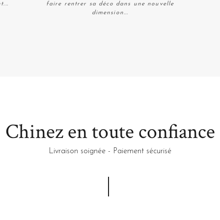
...
faire rentrer sa déco dans une nouvelle
dimension...
Plus de détails
Chinez en toute confiance
Livraison soignée - Paiement sécurisé