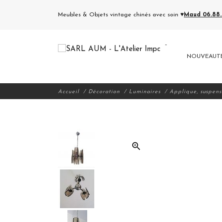
Meubles & Objets vintage chinés avec soin ♥
Maud 06.88.5
NOUVEAUT
Accueil
Décoration
Luminaires
Applique, suspens
zoom_in