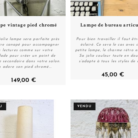
Plus de détails
Plus de détails
pe vintage pied chromé
Lampe de bureau articu
jolie lampe sera parfaite près
Pour bien travailler il faut êt
tre canapé pour accompagner
éclairé. Ce sera le cas avec c
s lectures comme sur votre
petite lampe, le charme rétro e
Acheter
Acheter
lade pour créer un point de
Sa jolie couleur toute en do
e secondaire dans votre salon.
s’adapte à tous les styles de 
 adore son pied chromé...
45,00 €
149,00 €
U
VENDU