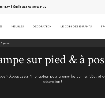
5.44.49 | Guillaume 07.82.23.14.32
ÉS
MEUBLES
DÉCORATION
LE COIN DES ENFANTS
TR
 à poser
ampe sur pied & à pos
tage ? Appuyez sur l'interrupteur pour allumer les bonnes idées et 
décoration !