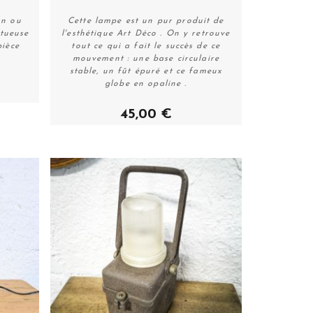
on ou
Cette lampe est un pur produit de
stueuse
l'esthétique Art Déco . On y retrouve
pièce
tout ce qui a fait le succès de ce
Acheter
mouvement : une base circulaire
stable, un fût épuré et ce fameux
globe en opaline .
45,00 €