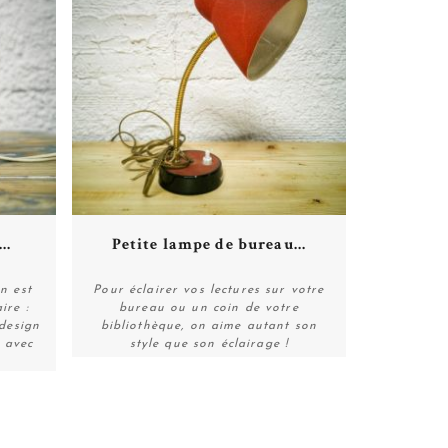
Plus de détails
..
Petite lampe de bureau...
n est
Pour éclairer vos lectures sur votre
ire :
bureau ou un coin de votre
 design
bibliothèque, on aime autant son
Plus de détails
n avec
style que son éclairage !