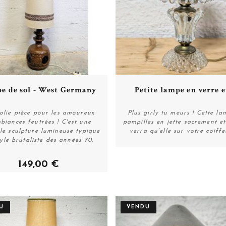
Plus de détails
Plus de détails
e de sol - West Germany
Petite lampe en verre et
olie pièce pour les amoureux
Plus girly tu meurs ! Cette la
biances feutrées ! C'est une
pampilles en jette sacrement e
ble sculpture lumineuse typique
verra qu’elle sur votre coiffe
Plus de détails
Plus de détails
yle brutaliste des années 70.
149,00 €
U
VENDU