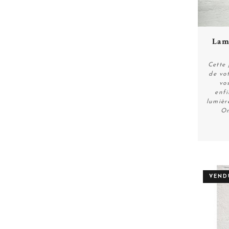
Lam
Cette 
de vo
vo
enfi
lumièr
On
VEND