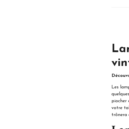
La
vin
Découvr
Les lamp
quelques
piocher 
votre ta
trônera 