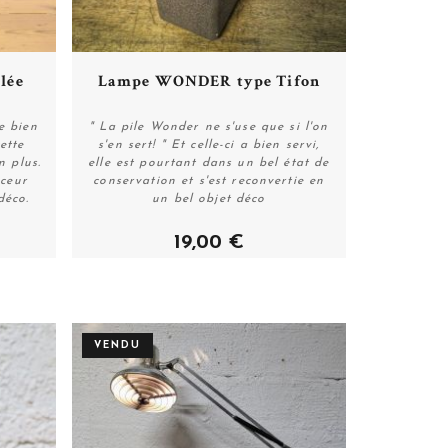
Plus de détails
lée
Lampe WONDER type Tifon
re bien
" La pile Wonder ne s'use que si l'on
ette
s'en sert! " Et celle-ci a bien servi,
n plus.
elle est pourtant dans un bel état de
Acheter
uceur
conservation et s'est reconvertie en
déco.
un bel objet déco
19,00 €
VENDU