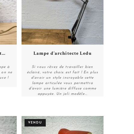
Plus de détails
...
Lampe d'architecte Ledu
mpe à
Si vous rêvez de travailler bien
t on ne
éclairé, votre choix est fait ! En plus
use !
d’avoir un style incroyable cette
Plus de détails
lampe articulée vous permettra
d’avoir une lumière diffuse comme
appuyée. Un joli modèle...
VENDU