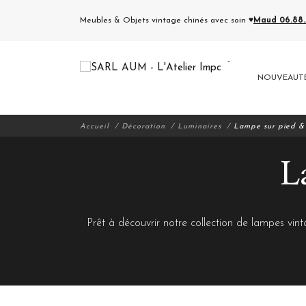
Meubles & Objets vintage chinés avec soin ♥
Maud 06.88.5
NOUVEAUT
Accueil
Décoration
Luminaires
Lampe sur pied &
L
Prêt à découvrir notre collection de lampes vin