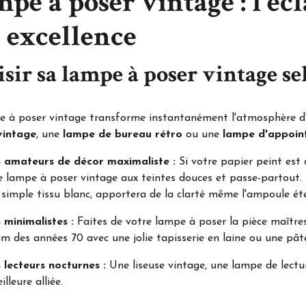
pe à poser vintage : l'écl
 excellence
sir sa lampe à poser vintage se
e à poser vintage transforme instantanément l'atmosphère d'
vintage
, une
lampe de bureau rétro
ou une
lampe d'appoin
s amateurs de décor maximaliste :
Si votre papier peint est
 lampe à poser vintage aux teintes douces et passe-partout.
 simple tissu blanc, apportera de la clarté même l'ampoule éte
 minimalistes :
Faites de votre lampe à poser la pièce maîtr
m des années 70 avec une jolie tapisserie en laine ou une pâte
 lecteurs nocturnes :
Une liseuse vintage, une lampe de lectu
lleure alliée.