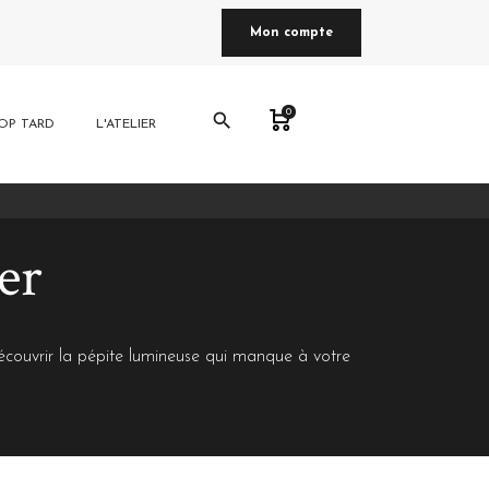
Mon compte
0
search
OP TARD
L'ATELIER
er
découvrir la pépite lumineuse qui manque à votre