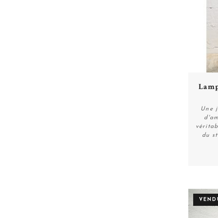
Lamp
Une j
d'am
vérita
du st
VEND