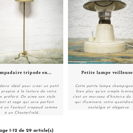
Plus de détails
Plus de détails
mpadaire tripode en...
Petite lampe veilleuse.
aire idéal pour créer un petit
Cette petite lampe champigno
 propice à la lecture de votre
bien plus qu'un simple lumina
n préféré. On aime son style
c'est un morceau d'histoire du
Plus de détails
Plus de détails
ant et sage qui sera parfait
qui illuminera votre quotidie
 à un fauteuil crapaud comme
nostalgie et élégance.
à un Chesterfield...
age 1-12 de 29 article(s)