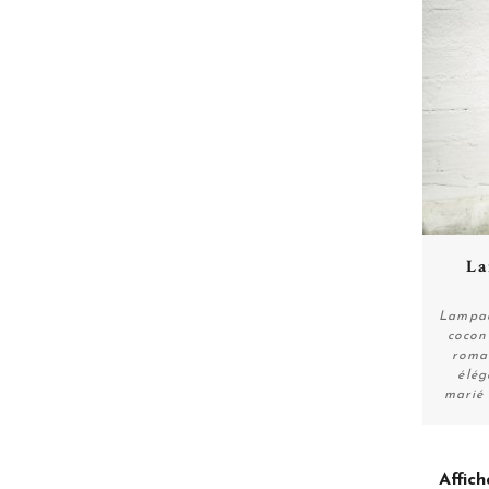
La
Lampad
cocon
roma
élég
marié
Affich