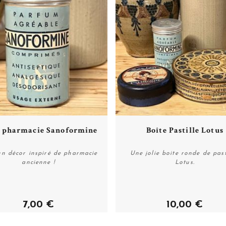
Plus de détails
Plus de détails
e pharmacie Sanoformine
Boîte Pastille Lotus
un décor inspiré de pharmacie
Une jolie boite ronde de past
ancienne !
Lotus.
Acheter
Acheter
7,00 €
10,00 €