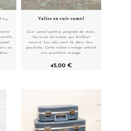
Plus de détails
–...
Valise en cuir camel
votre
Cuir camel patiné, poignée de main,
 motifs
ferrures chromées qui brillent
ramel
encore. Les clés sont là, dans leur
Acheter
sors ou
pochette. Cette valise vintage attend
étro.
son prochain voyage.
45,00 €