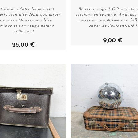
forever ! Cette boîte métal
Boîtes vintage L.O.R aux dan
terie Nantaise débarque direct
catalans en costume. Amandes
s années 50 avec son bleu
noisettes, graphisme pop folk
Acheter
Acheter
ctrique et son rouge pétant.
sabor de l'authenticité !
Collector !
9,00 €
25,00 €