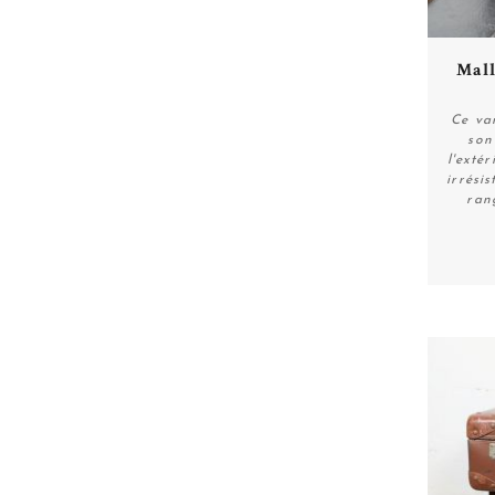
Mall
Ce va
son
l'exté
irrésis
ran