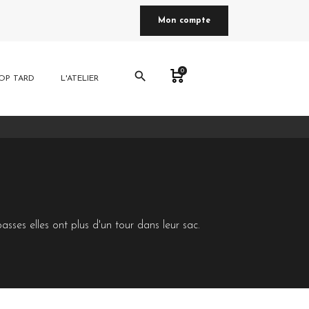
Mon compte
0
search
OP TARD
L'ATELIER
asses elles ont plus d'un tour dans leur sac.