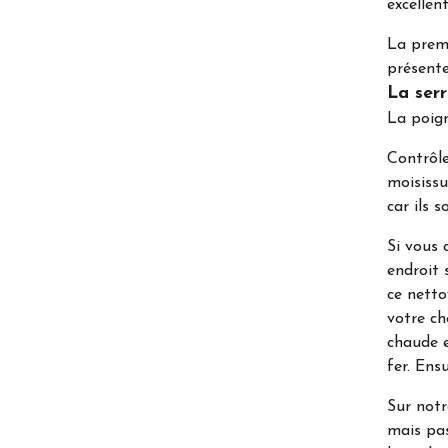
excellen
La premi
présente
La serr
La poign
Contrôle
moisissu
car ils s
Si vous 
endroit 
ce netto
votre ch
chaude e
fer. Ens
Sur notr
mais pas