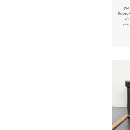
BN 
Biscui
de
éle