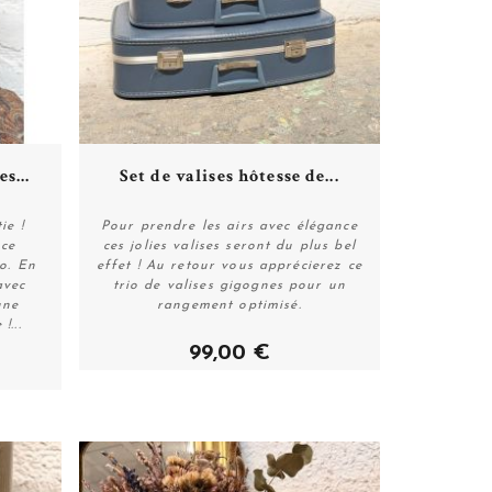
Plus de détails
s...
Set de valises hôtesse de...
ie !
Pour prendre les airs avec élégance
 ce
ces jolies valises seront du plus bel
ro. En
effet ! Au retour vous apprécierez ce
Acheter
avec
trio de valises gigognes pour un
une
rangement optimisé.
!...
99,00 €