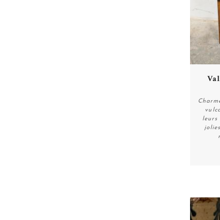
Val
Charme
vulc
leurs
jolie