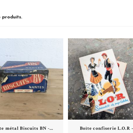
6 produits.
Plus de détails
Plus de détails
te métal Biscuits BN -...
Boîte confiserie L.O.R –