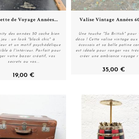
Plus de détails
Plus de détails
ette de Voyage Années...
Valise Vintage Années 60 
nity des années 50 cache bien
Une touche "So British" pour 
 jeu : un look "black chic" à
déco ! Cette valise vintage aux
rieur et un motif psychédélique
écossais et sa belle patine ca
Acheter
Acheter
tible à l'intérieur. Parfait pour
est idéale pour ranger vos tré
ger votre bazar créatif, vos
créer une ambiance voyage r
secrets ou vos...
35,00 €
19,00 €