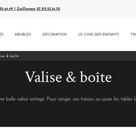
5.44.49 | Guillaume 07.82.23.14.32
ÉS
MEUBLES
DÉCORATION
LE COIN DES ENFANTS
TR
ise & boîte
Valise & boîte
e belle valise vintage. Pour ranger vos trésors ou jouer les tables b