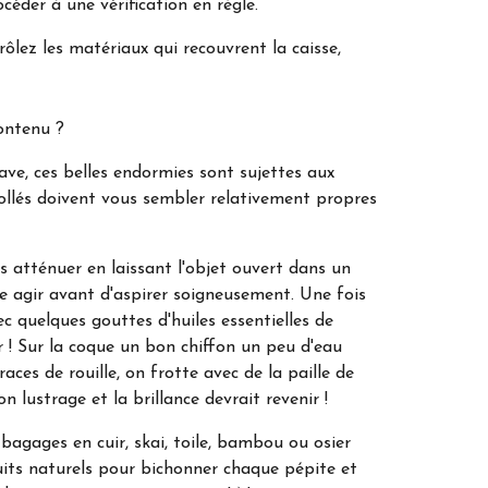
océder à une vérification en règle.
ôlez les matériaux qui recouvrent la caisse,
contenu ?
ave, ces belles endormies sont sujettes aux
collés doivent vous sembler relativement propres
s atténuer en laissant l'objet ouvert dans un
e agir avant d'aspirer soigneusement. Une fois
quelques gouttes d'huiles essentielles de
r ! Sur la coque un bon chiffon un peu d'eau
aces de rouille, on frotte avec de la paille de
n lustrage et la brillance devrait revenir !
 bagages en cuir, skai, toile, bambou ou osier
uits naturels pour bichonner chaque pépite et