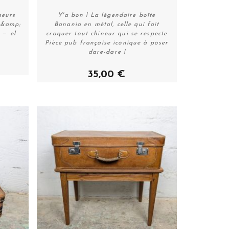
seurs
Y'a bon ! La légendaire boîte
 &amp;
Banania en métal, celle qui fait
 — el
craquer tout chineur qui se respecte
Acheter
Pièce pub française iconique à poser
dare-dare !
35,00 €