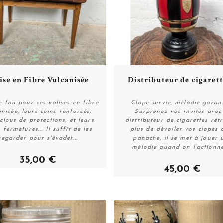
Plus de détails
Plus de détails
ise en Fibre Vulcanisée
Distributeur de cigarette
 fou pour ces valises en fibre
Clope servie, mélodie garant
anisée, leurs coins renforcés,
Surprenez vos invités avec
 clous de protections, et leurs
distributeur de cigarettes rét
Acheter
Acheter
s fermetures... Il suffit de les
plus de dévoiler vos clopes 
regarder pour s'évader...
panache, il se met à jouer 
mélodie quand on l’actionne 
35,00 €
45,00 €