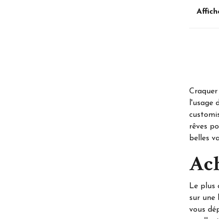
Affich
Craquer 
l'usage 
customis
rêves po
belles v
Ach
Le plus 
sur une 
vous dép