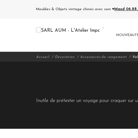
Meubles & Objets vintage chinés avec soin ♥
Maud 06.88.5
NOUVEAUT
Accueil
Décoration
Accessoires de rangement
Val
Inutile de prétexter un voyage pour craquer sur un