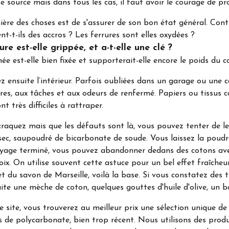
te source mais dans tous les cas, il faut avoir le courage de pr
ère des choses est de s'assurer de son bon état général. Contr
nt-t-ils des accros ? Les ferrures sont elles oxydées ?
ure est-elle grippée, et a-t-elle une clé ?
ée est-elle bien fixée et supporterait-elle encore le poids du 
z ensuite l’intérieur. Parfois oubliées dans un garage ou une c
res, aux tâches et aux odeurs de renfermé. Papiers ou tissus 
ont très difficiles à rattraper.
craquez mais que les défauts sont là, vous pouvez tenter de le
sec, saupoudré de bicarbonate de soude. Vous laissez la poudr
yage terminé, vous pouvez abandonner dedans des cotons avec 
oix. On utilise souvent cette astuce pour un bel effet fraîcheu
t du savon de Marseille, voilà la base. Si vous constatez des tr
uite une mèche de coton, quelques gouttes d'huile d'olive, un bo
e site, vous trouverez au meilleur prix une sélection unique de
 de polycarbonate, bien trop récent. Nous utilisons des prod