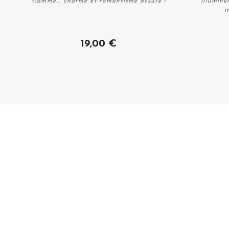
flamme... charme et romantisme assuré !
illumine
i
Acheter
19,00 €