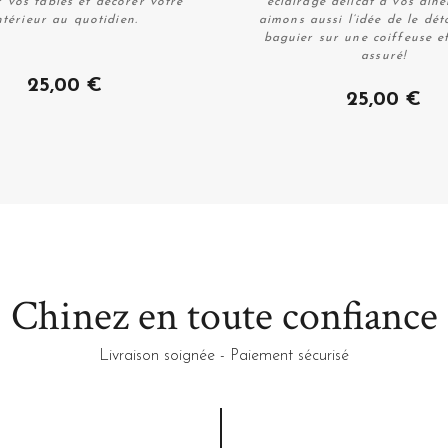
r vos tables et décorer votre
éclairage délicat à vos dîn
ntérieur au quotidien.
aimons aussi l’idée de le dé
baguier sur une coiffeuse e
assuré!
Acheter
Acheter
25,00 €
25,00 €
Chinez en toute confiance
Livraison soignée - Paiement sécurisé