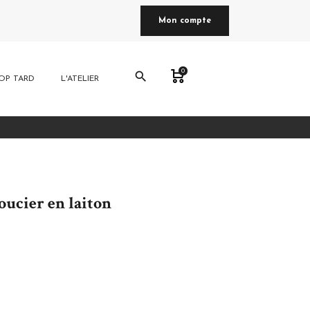
Mon compte
0
search
OP TARD
L'ATELIER
oucier en laiton