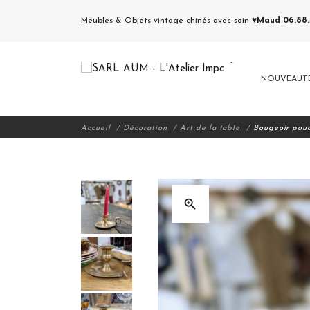
Meubles & Objets vintage chinés avec soin ♥
Maud 06.88.5
NOUVEAUT
Accueil
Décoration
Art de la table
Bougeoir pouc
zoom_in