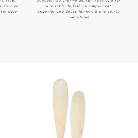
ers. Nous
bougeoir au charme délicat. Pour éclairer
tourner en
une table de fête ou simplement
ffet déco
apporter une douce lumière à une soirée
romantique.
Plus de détails