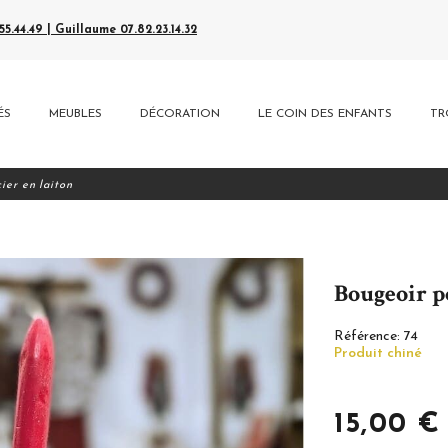
5.44.49 | Guillaume 07.82.23.14.32
ÉS
MEUBLES
DÉCORATION
LE COIN DES ENFANTS
TR
ier en laiton
Bougeoir p
Référence:
74
Produit chiné
15,00 €