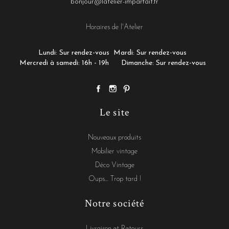
bonjour@latelier-imparfait.fr
Horaires de l'Atelier
Lundi: Sur rendez-vous
Mardi: Sur rendez-vous
Mercredi à samedi: 16h - 19h
Dimanche: Sur rendez-vous
Le site
Nouveaux produits
Mobilier vintage
Déco Vintage
Oups... Trop tard !
Notre société
Livraison et Retours