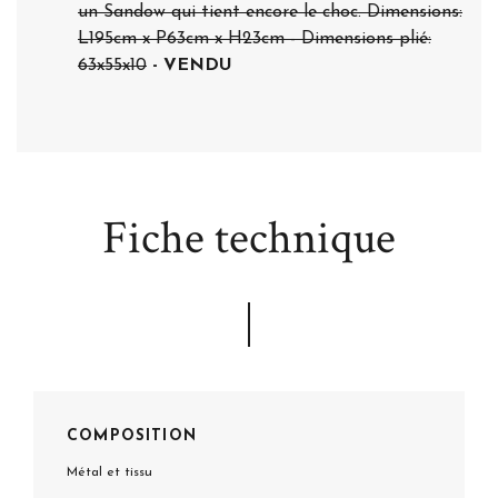
un Sandow qui tient encore le choc. Dimensions:
L195cm x P63cm x H23cm - Dimensions plié:
63x55x10
- VENDU
Fiche technique
COMPOSITION
Métal et tissu