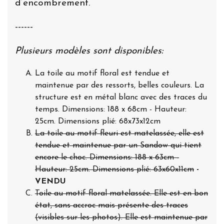
d’encombrement.
------
Plusieurs modèles sont disponibles:
La toile au motif floral est tendue et
maintenue par des ressorts, belles couleurs. La
structure est en métal blanc avec des traces du
temps. Dimensions: 188 x 68cm - Hauteur:
25cm. Dimensions plié: 68x73x12cm
La toile au motif fleuri est matelassée, elle est
tendue et maintenue par un Sandow qui tient
encore le choc. Dimensions: 188 x 63cm -
Hauteur: 25cm. Dimensions plié: 63x60x11cm
-
VENDU
Toile au motif floral matelassée. Elle est en bon
état, sans accroc mais présente des traces
(visibles sur les photos). Elle est maintenue par