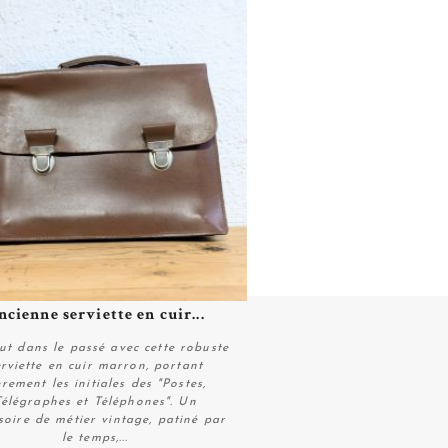
ncienne serviette en cuir...
Plus de détails
ut dans le passé avec cette robuste
erviette en cuir marron, portant
èrement les initiales des "Postes,
Télégraphes et Téléphones". Un
soire de métier vintage, patiné par
le temps,...
Acheter