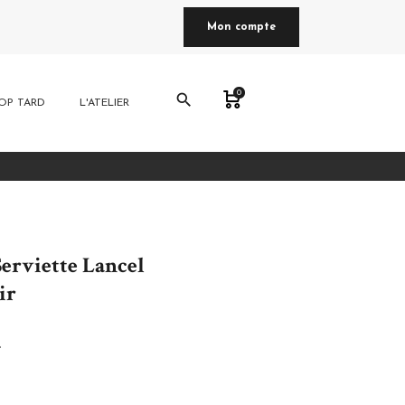
Mon compte
0
search
OP TARD
L'ATELIER
erviette Lancel
ir
e