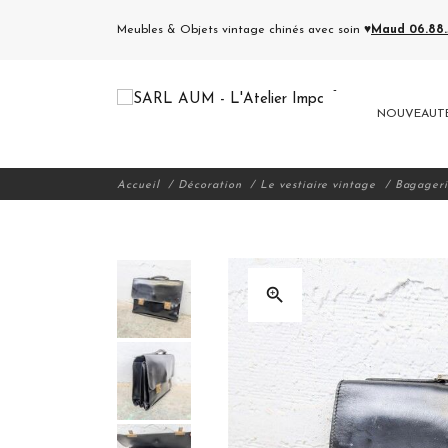
Meubles & Objets vintage chinés avec soin ♥
Maud 06.88.5
NOUVEAUT
Accueil
Décoration
Le vestiaire vintage
Bagager
zoom_in