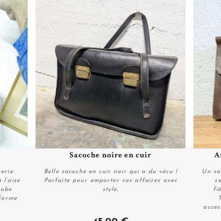
Sacoche noire en cuir
A
Plus de détails
erie
Belle sacoche en cuir noir qui a du vécu !
Un sa
 l’aise
Parfaite pour emporter vos affaires avec
s
robe
style.
fi
 forme
acces
Acheter