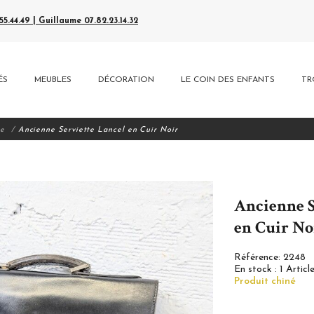
5.44.49 | Guillaume 07.82.23.14.32
ÉS
MEUBLES
DÉCORATION
LE COIN DES ENFANTS
TR
ie
Ancienne Serviette Lancel en Cuir Noir
Ancienne S
en Cuir No
Référence:
2248
En stock :
1 Articl
Produit chiné