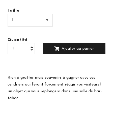
Taille
Quantité
shopping_cart
Ajouter au panier
Rien à gratter mais souvenirs à gagner avec ces
cendriers qui feront forcément réagir vos visiteurs !
un objet qui vous replongera dans une salle de bar-
tabac…