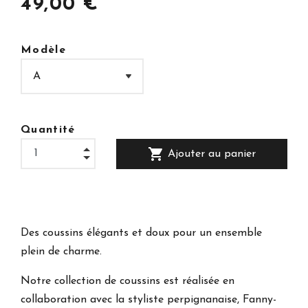
49,00 €
Modèle
Quantité
shopping_cart
Ajouter au panier
Des coussins élégants et doux pour un ensemble
plein de charme.
Notre collection de coussins est réalisée en
collaboration avec la styliste perpignanaise, Fanny-