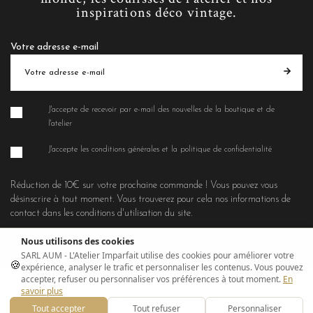
inspirations déco vintage.
Votre adresse e-mail
J'accepte de recevoir par e-mail des nouvelles de la boutique et de
l'atelier
J'accepte les conditions générales et la politique de confidentialité
Réduction de 10€ sur votre prochaine commande ! Vous pouvez vous
désinscrire à tout moment. Vous trouverez pour cela nos informations de
contact dans les conditions d'utilisation du site.
Nous utilisons des cookies
SARL AUM - L'Atelier Imparfait utilise des cookies pour améliorer votre
🍪
expérience, analyser le trafic et personnaliser les contenus. Vous pouvez
accepter, refuser ou personnaliser vos préférences à tout moment.
En
savoir plus
© L'Atelier Imparfait 2021
Tout accepter
Tout refuser
Personnaliser