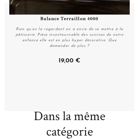
Balance Terraillon 4000
Rien qu’en la regardant on a envie de se mettre à la
pâtisserie. Pièce incontournable des cuisines de notre
enfance elle est en plus hyper décorative. Que
demander de plus ?
19,00 €
Personnaliser
Dans la même
catégorie