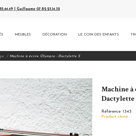
5.44.49 | Guillaume 07.82.23.14.32
ÉS
MEUBLES
DÉCORATION
LE COIN DES ENFANTS
TR
age
Machine à écrire Olympia - Dactylette S
Machine à 
Dactylette
Référence:
1343
Produit chiné