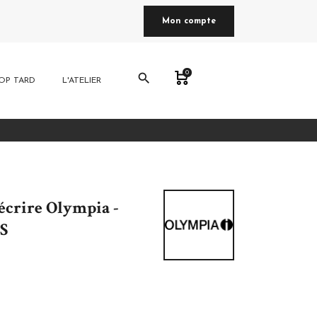
Mon compte
0
search
OP TARD
L'ATELIER
écrire Olympia -
 S