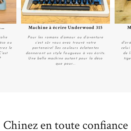
...
Machine à écrire Underwood 315
M
Plus de détails
olie
Pour les romans d’amour ou d’aventure
déco ou
c’est sûr vous avez trouvé votre
d'or
erez le
partenaire! Ses couleurs éclatantes
celui
C'est
donneront un style fougueux à vos écrits.
de l
?
Une belle machine autant pour la déco
tig
que pour...
Plus de détails
Chinez en toute confiance