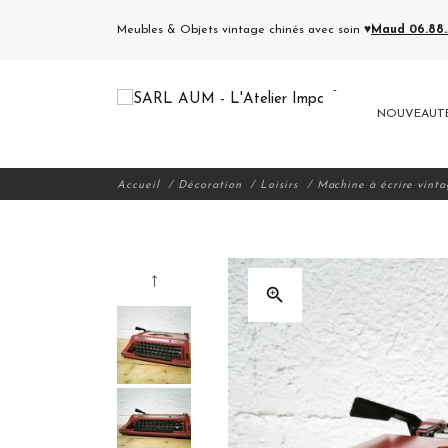
Meubles & Objets vintage chinés avec soin ♥
Maud 06.88.5
NOUVEAUT
Accueil
Décoration
Loisirs
Machine à écrire vint
zoom_in