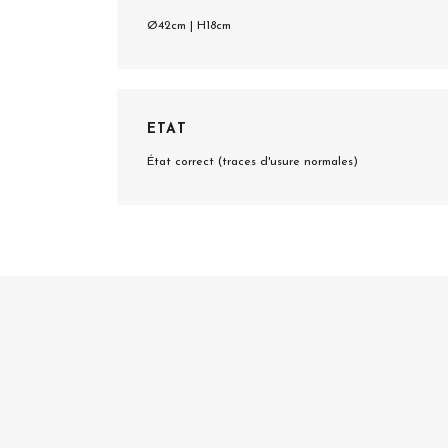
Ø42cm | H18cm
ETAT
État correct (traces d'usure normales)