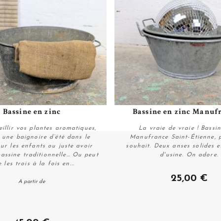
Bassine en zinc
Bassine en zinc Manufr
Plus de détails
Plus de détails
illir vos plantes aromatiques,
La vraie de vraie ! Bassin
r une baignoire d’été dans le
Manufrance Saint-Étienne, 
ur les enfants ou juste avoir
souhait. Deux anses solides 
bassine traditionnelle… Ou peut
d'usine. On adore.
e les trois à la fois en...
Personnaliser
Plus de détails
25,00 €
A partir de