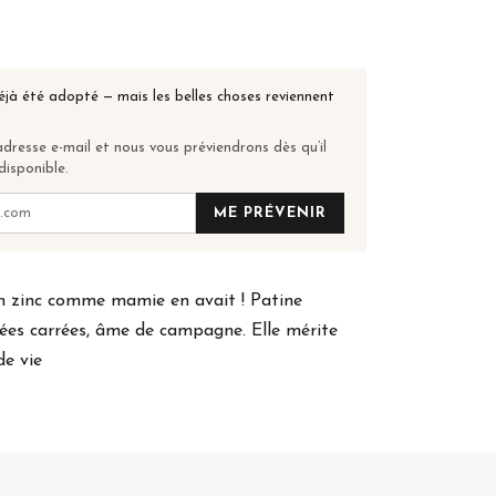
éjà été adopté — mais les belles choses reviennent
dresse e-mail et nous vous préviendrons dès qu’il
disponible.
ME PRÉVENIR
n zinc comme mamie en avait ! Patine
nées carrées, âme de campagne. Elle mérite
de vie