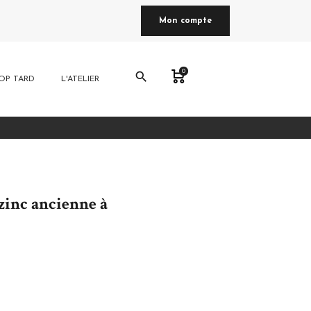
Mon compte
0
search
OP TARD
L'ATELIER
zinc ancienne à