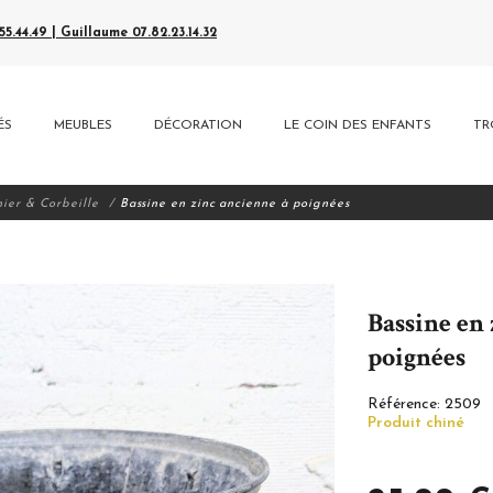
5.44.49 | Guillaume 07.82.23.14.32
ÉS
MEUBLES
DÉCORATION
LE COIN DES ENFANTS
TR
ier & Corbeille
Bassine en zinc ancienne à poignées
Bassine en 
poignées
Référence:
2509
Produit chiné