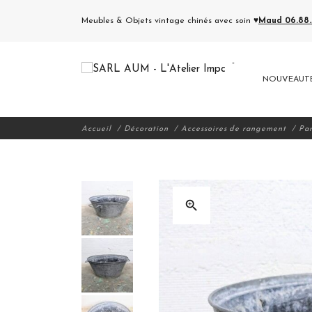
Meubles & Objets vintage chinés avec soin ♥
Maud 06.88.5
NOUVEAUT
Accueil
Décoration
Accessoires de rangement
Pan
zoom_in