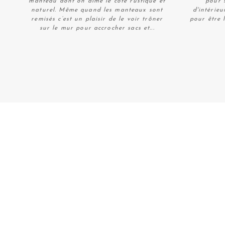
manteau dont on aime le côté rustique et
pour s
naturel. Même quand les manteaux sont
d'intérieu
remisés c’est un plaisir de le voir trôner
pour être 
sur le mur pour accrocher sacs et...
Plus de détails