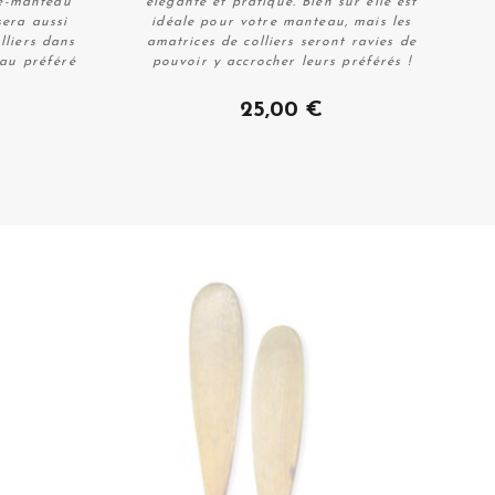
te-manteau
élégante et pratique. Bien sûr elle est
sera aussi
idéale pour votre manteau, mais les
lliers dans
amatrices de colliers seront ravies de
au préféré
pouvoir y accrocher leurs préférés !
Acheter
25,00 €