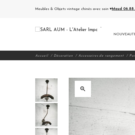
Meubles & Objets vintage chinés avec soin ♥
Maud 06.88.5
NOUVEAUT
Accueil
Décoration
Accessoires de rangement
Po
zoom_in