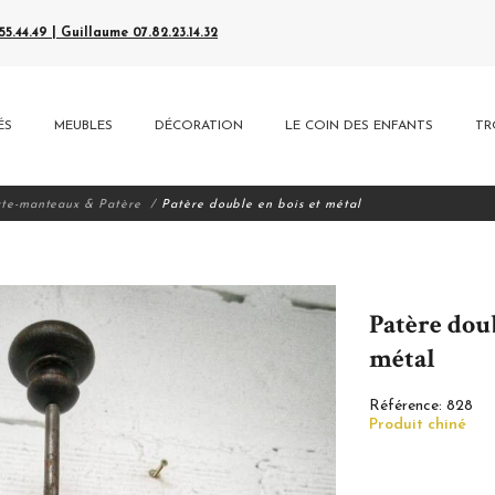
5.44.49 | Guillaume 07.82.23.14.32
ÉS
MEUBLES
DÉCORATION
LE COIN DES ENFANTS
TR
rte-manteaux & Patère
Patère double en bois et métal
Patère doub
métal
Référence:
828
Produit chiné