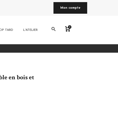
Mon compte
0
search
OP TARD
L'ATELIER
le en bois et