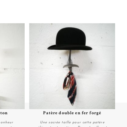
iton
Patère double en fer forgé
Plus de détails
bonheur
Une sacrée taille pour cette patère