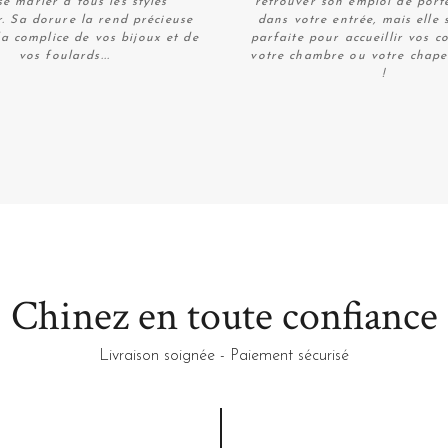
e marier à tous les styles
retrouver son emploi de por
r. Sa dorure la rend précieuse
dans votre entrée, mais elle 
la complice de vos bijoux et de
parfaite pour accueillir vos co
vos foulards...
votre chambre ou votre chape
!
Plus de détails
Plus de détails
Chinez en toute confiance
Livraison soignée - Paiement sécurisé