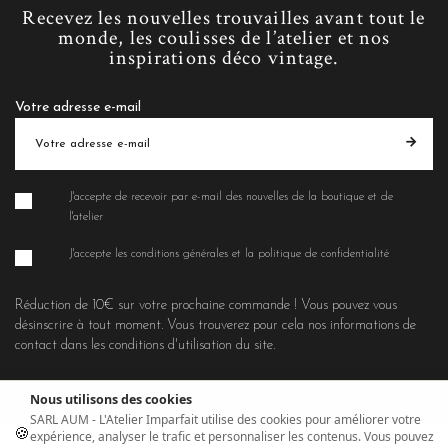
Recevez les nouvelles trouvailles avant tout le
monde, les coulisses de l’atelier et nos
inspirations déco vintage.
Votre adresse e-mail
J'accepte de recevoir par e-mail des nouvelles de la boutique et de
l'atelier
J'accepte les conditions générales et la politique de confidentialité
Réduction de 10€ sur votre prochaine commande ! Vous pouvez vous
désinscrire à tout moment. Vous trouverez pour cela nos informations de
contact dans les conditions d'utilisation du site.
Nous utilisons des cookies
SARL AUM - L'Atelier Imparfait utilise des cookies pour améliorer votre
🍪
expérience, analyser le trafic et personnaliser les contenus. Vous pouvez