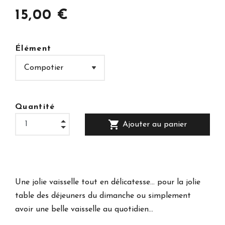
15,00 €
Élément
Quantité
shopping_cart
Ajouter au panier
Une jolie vaisselle tout en délicatesse... pour la jolie
table des déjeuners du dimanche ou simplement
avoir une belle vaisselle au quotidien...