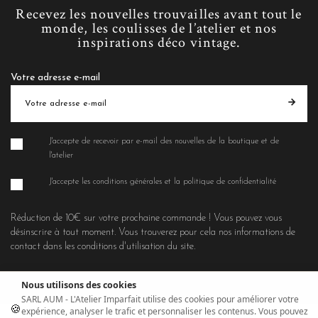
Recevez les nouvelles trouvailles avant tout le
monde, les coulisses de l’atelier et nos
inspirations déco vintage.
Votre adresse e-mail
J'accepte de recevoir par e-mail des nouvelles de la boutique et de
l'atelier
J'accepte les conditions générales et la politique de confidentialité
Réduction de 10€ sur votre prochaine commande ! Vous pouvez vous
désinscrire à tout moment. Vous trouverez pour cela nos informations de
contact dans les conditions d'utilisation du site.
Nous utilisons des cookies
SARL AUM - L'Atelier Imparfait utilise des cookies pour améliorer votre
🍪
expérience, analyser le trafic et personnaliser les contenus. Vous pouvez