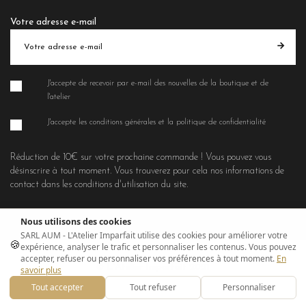
Votre adresse e-mail
J'accepte de recevoir par e-mail des nouvelles de la boutique et de
l'atelier
J'accepte les conditions générales et la politique de confidentialité
Réduction de 10€ sur votre prochaine commande ! Vous pouvez vous
désinscrire à tout moment. Vous trouverez pour cela nos informations de
contact dans les conditions d'utilisation du site.
Nous utilisons des cookies
SARL AUM - L'Atelier Imparfait utilise des cookies pour améliorer votre
🍪
expérience, analyser le trafic et personnaliser les contenus. Vous pouvez
accepter, refuser ou personnaliser vos préférences à tout moment.
En
© L'Atelier Imparfait 2021
savoir plus
Tout accepter
Tout refuser
Personnaliser