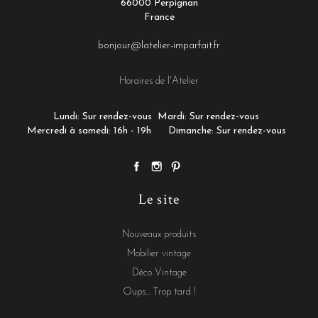
66000 Perpignan
France
bonjour@latelier-imparfait.fr
Horaires de l'Atelier
Lundi: Sur rendez-vous
Mardi: Sur rendez-vous
Mercredi à samedi: 16h - 19h
Dimanche: Sur rendez-vous
Le site
Nouveaux produits
Mobilier vintage
Déco Vintage
Oups... Trop tard !