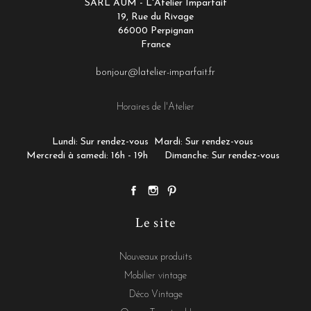
SARL AUM - L'Atelier Imparfait
19, Rue du Rivage
66000 Perpignan
France
bonjour@latelier-imparfait.fr
Horaires de l'Atelier
Lundi: Sur rendez-vous
Mardi: Sur rendez-vous
Mercredi à samedi: 16h - 19h
Dimanche: Sur rendez-vous
Le site
Nouveaux produits
Mobilier vintage
Déco Vintage