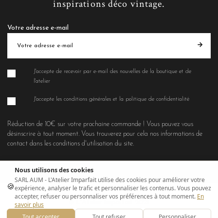
inspirations déco vintage.
Votre adresse e-mail
J'accepte de recevoir par e-mail des nouvelles de la boutique et de
l'atelier
J'accepte les conditions générales et la politique de confidentialité
Réduction de 10€ sur votre prochaine commande ! Vous pouvez vous
désinscrire à tout moment. Vous trouverez pour cela nos informations de
contact dans les conditions d'utilisation du site.
Nous utilisons des cookies
SARL AUM - L'Atelier Imparfait utilise des cookies pour améliorer votre
🍪
expérience, analyser le trafic et personnaliser les contenus. Vous pouvez
accepter, refuser ou personnaliser vos préférences à tout moment.
En
© L'Atelier Imparfait 2021
savoir plus
Tout accepter
Tout refuser
Personnaliser