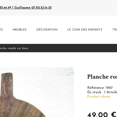
5.44.49 | Guillaume 07.82.23.14.32
ÉS
MEUBLES
DÉCORATION
LE COIN DES ENFANTS
TR
nche ronde en bois
Planche ro
Référence:
1967
En stock :
1 Articl
Produit chiné
49,00 €