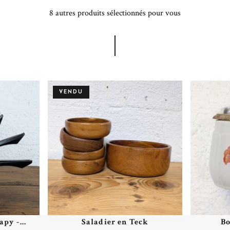
8 autres produits sélectionnés pour vous
VENDU
py -...
Saladier en Teck
Bo
Plus de détails