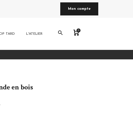
Mon compte
0
search
OP TARD
L'ATELIER
nde en bois
e