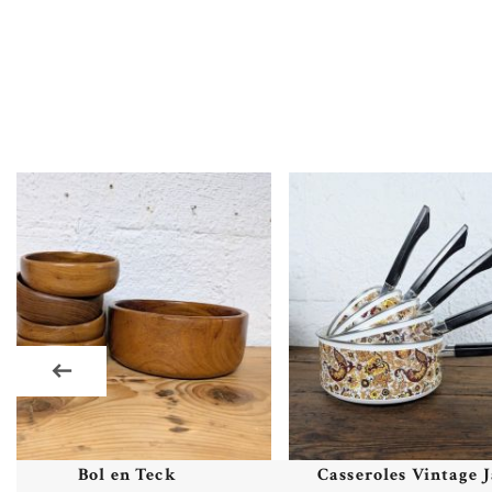
Bol en Teck
Casseroles Vintage Ja
Plus de détails
Plus de détails