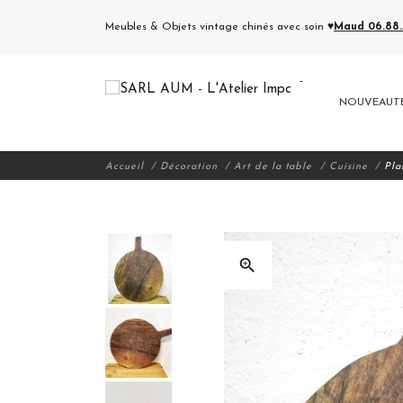
Meubles & Objets vintage chinés avec soin ♥
Maud 06.88.5
NOUVEAUT
Accueil
Décoration
Art de la table
Cuisine
Pla
zoom_in