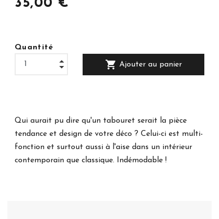
35,00 €
Quantité
shopping_cart
Ajouter au panier
Qui aurait pu dire qu'un tabouret serait la pièce
tendance et design de votre déco ? Celui-ci est multi-
fonction et surtout aussi à l'aise dans un intérieur
contemporain que classique. Indémodable !