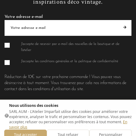
inspirations déco vintage.
Votre adresse e-mail
J'accepte de recevoir par e-mail des nouvelles de la boutique et de
l'atelier
J'accepte les conditions générales et la politique de confidentialité
Réduction de 10€ sur votre prochaine commande ! Vous pouvez vous
désinscrire à tout moment. Vous trouverez pour cela nos informations de
contact dans les conditions d'utilisation du site.
Nous utilisons des cookies
SARL AUM - L'Atelier Imparfait utilise des cookies pour améliorer votre
🍪
expérience, analyser le trafic et personnaliser les contenus. Vous pouvez
accepter, refuser ou personnaliser vos préférences à tout moment.
En
© L'Atelier Imparfait 2021
savoir plus
Tout accepter
Tout refuser
Personnaliser