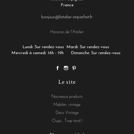
France
bonjour@latelier-imparfait.fr
Horaires de l'Atelier
Lundi: Sur rendez-vous
Mardi: Sur rendez-vous
Mercredi à samedi: 16h - 19h
Dimanche: Sur rendez-vous
Le site
Nouveaux produits
Mobilier vintage
Déco Vintage
Oups... Trop tard !