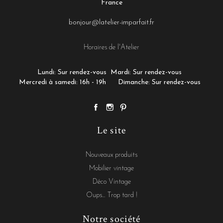
France
bonjour@latelier-imparfait.fr
Horaires de l'Atelier
Lundi: Sur rendez-vous
Mardi: Sur rendez-vous
Mercredi à samedi: 16h - 19h
Dimanche: Sur rendez-vous
Le site
Nouveaux produits
Mobilier vintage
Déco Vintage
Oups... Trop tard !
Notre société