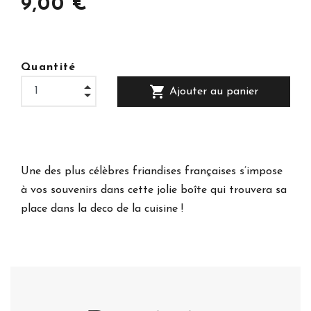
9,00 €
Quantité
shopping_cart
Ajouter au panier
Une des plus célèbres friandises françaises s’impose
à vos souvenirs dans cette jolie boîte qui trouvera sa
place dans la deco de la cuisine !