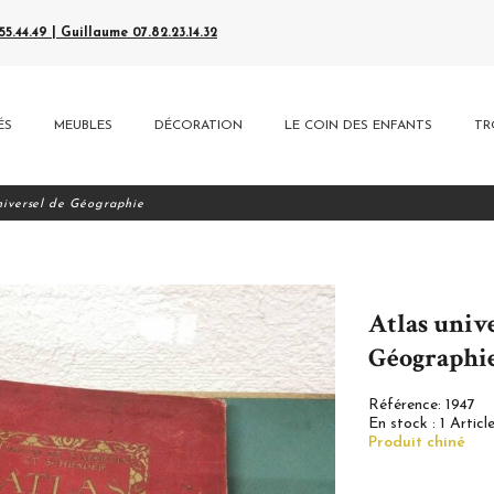
5.44.49 | Guillaume 07.82.23.14.32
ÉS
MEUBLES
DÉCORATION
LE COIN DES ENFANTS
TR
niversel de Géographie
Atlas univ
Géographi
Référence:
1947
En stock :
1 Articl
Produit chiné