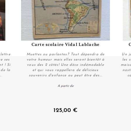
Carte scolaire Vidal Lablache
C
Plus de détails
lettre
Muettes ou parlantes? Tout dépendra de
Un j
ue ses
votre humeur mais elles seront bientôt à
les 
t ! Si
vous des 2 côtés! Une déco indémodable
maiso
 de la
et qui vous rappellera de délicieux
nost
.
souvenirs d'enfance ou peut être des...
c
Personnaliser
A partir de
125,00 €