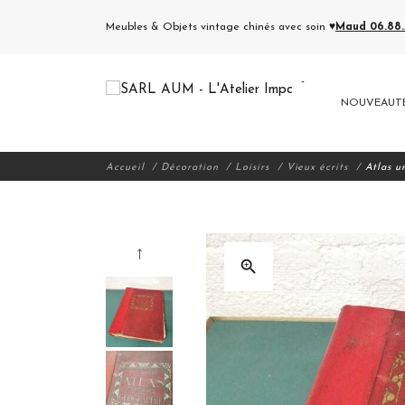
Meubles & Objets vintage chinés avec soin ♥
Maud 06.88.5
NOUVEAUT
Accueil
Décoration
Loisirs
Vieux écrits
Atlas u
zoom_in