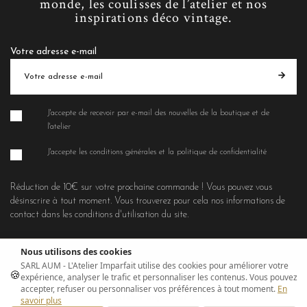
monde, les coulisses de l’atelier et nos
inspirations déco vintage.
Votre adresse e-mail
J'accepte de recevoir par e-mail des nouvelles de la boutique et de
l'atelier
J'accepte les conditions générales et la politique de confidentialité
Réduction de 10€ sur votre prochaine commande ! Vous pouvez vous
désinscrire à tout moment. Vous trouverez pour cela nos informations de
contact dans les conditions d'utilisation du site.
Nous utilisons des cookies
SARL AUM - L'Atelier Imparfait utilise des cookies pour améliorer votre
🍪
expérience, analyser le trafic et personnaliser les contenus. Vous pouvez
accepter, refuser ou personnaliser vos préférences à tout moment.
En
© L'Atelier Imparfait 2021
savoir plus