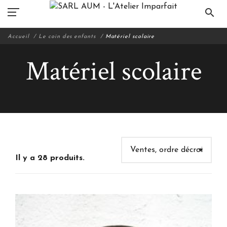
search
Accueil
Le coin des enfants
Matériel scolaire
Matériel scolaire
Il y a 28 produits.