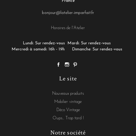
France
bonjour@latelier-imparfait.fr
Horaires de l'Atelier
Lundi: Sur rendez-vous
Mardi: Sur rendez-vous
Mercredi à samedi: 16h - 19h
Dimanche: Sur rendez-vous
Le site
Nouveaux produits
Mobilier vintage
Déco Vintage
Oups... Trop tard !
Notre société