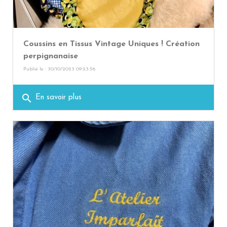
Coussins en Tissus Vintage Uniques ! Création
perpignanaise
Publié le : 30/10/2023 09:23:56
search
En savoir plus