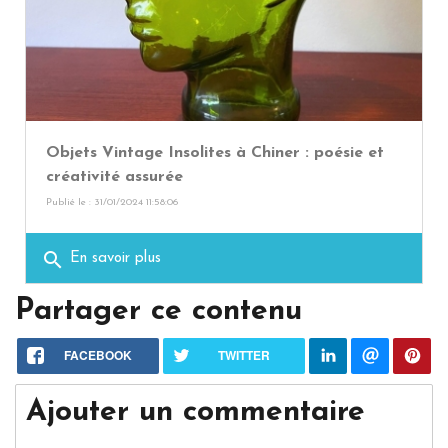
Objets Vintage Insolites à Chiner : poésie et
créativité assurée
Publié le : 31/01/2024 11:58:06
search
En savoir plus
Partager ce contenu
FACEBOOK
TWITTER
Ajouter un commentaire