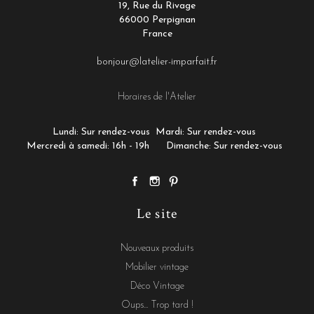
19, Rue du Rivage
66000 Perpignan
France
bonjour@latelier-imparfait.fr
Horaires de l'Atelier
Lundi: Sur rendez-vous
Mardi: Sur rendez-vous
Mercredi à samedi: 16h - 19h
Dimanche: Sur rendez-vous
Le site
Nouveaux produits
Mobilier vintage
Déco Vintage
Oups... Trop tard !