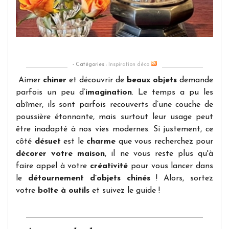
fa
y
P
!
- Catégories :
Inspiration déco
Aimer
chiner
et découvrir de
beaux objets
demande
parfois un peu d’
imagination
. Le temps a pu les
abîmer, ils sont parfois recouverts d’une couche de
poussière étonnante, mais surtout leur usage peut
être inadapté à nos vies modernes. Si justement, ce
côté
désuet
est le
charme
que vous recherchez pour
décorer votre maison
, il ne vous reste plus qu'à
faire appel à votre
créativité
pour vous lancer dans
le
détournement d’objets chinés
! Alors, sortez
votre
boîte à outils
et suivez le guide !